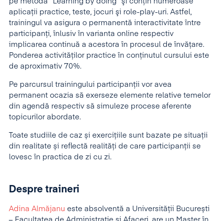
pe metoda “Learning by doing” şi conţin numeroase
aplicaţii practice, teste, jocuri şi role-play-uri. Astfel,
trainingul va asigura o permanentă interactivitate între
participanţi, înlusiv în varianta online respectiv
implicarea continuă a acestora în procesul de învăţare.
Ponderea activităţilor practice în conţinutul cursului este
de aproximativ 70%.
Pe parcursul trainingului participanţii vor avea
permanent ocazia să exerseze elemente relative temelor
din agendă respectiv să simuleze procese aferente
topicurilor abordate.
Toate studiile de caz și exercițiile sunt bazate pe situații
din realitate și reflectă realități de care participanții se
lovesc în practica de zi cu zi.
Despre traineri
Adina Almăjanu
este absolventă a Universității București
– Facultatea de Administrație și Afaceri, are un Master în