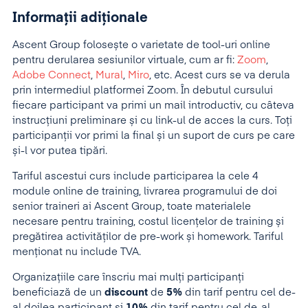
Informații adiționale
Ascent Group folosește o varietate de tool-uri online
pentru derularea sesiunilor virtuale, cum ar fi:
Zoom
,
Adobe Connect
,
Mural
,
Miro
, etc. Acest curs se va derula
prin intermediul platformei Zoom. În debutul cursului
fiecare participant va primi un mail introductiv, cu câteva
instrucțiuni preliminare și cu link-ul de acces la curs. Toți
participanții vor primi la final și un suport de curs pe care
și-l vor putea tipări.
Tariful ascestui curs include participarea la cele 4
module online de training, livrarea programului de doi
senior traineri ai Ascent Group, toate materialele
necesare pentru training, costul licențelor de training și
pregătirea activităților de pre-work și homework. Tariful
menţionat nu include TVA.
Organizaţiile care înscriu mai mulţi participanţi
beneficiază de un
discount
de
5%
din tarif pentru cel de-
al doilea participant şi
10%
din tarif pentru cel de-al