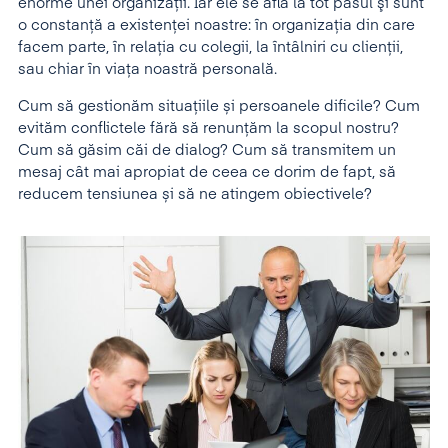
enorme unei organizaţii. Iar ele se află la tot pasul şi sunt
o constanță a existenţei noastre: în organizaţia din care
facem parte, în relația cu colegii, la întâlniri cu clienţii,
sau chiar în viața noastră personală.
Cum să gestionăm situaţiile și persoanele dificile? Cum
evităm conflictele fără să renunţăm la scopul nostru?
Cum să găsim căi de dialog? Cum să transmitem un
mesaj cât mai apropiat de ceea ce dorim de fapt, să
reducem tensiunea și să ne atingem obiectivele?