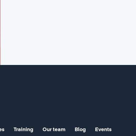
es
Training
Our team
Blog
Events