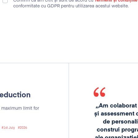
Confirm că am citit și sunt de acord cu
Termenii și condițiile
conformitate cu GDPR pentru utilizarea acestui website.
deduction
,,Am colaborat
 maximum limit for
și assessment c
oar un furnizor de servicii
de personaliz
1st July
2026
er de încredere în activitatea
construi progr
și toată echipa ei sunt mereu
ale organizație