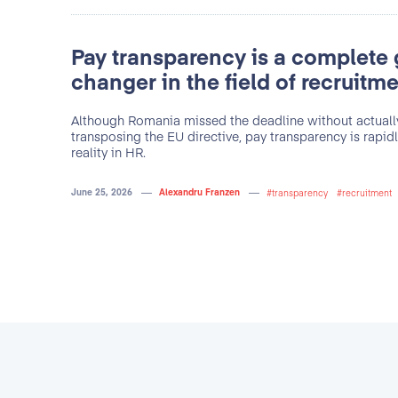
tea organizațională,
atenți la nevoile noas
rofesionalismul de
intensitate ridicată, reu
Pay transparency is a complete
n orice tip de
standarde
um să creeze, dar și
changer in the field of recruitm
ficientă, iar acest
Although Romania missed the deadline without actuall
tener de nădejde, un
Giova
transposing the EU directive, pay transparency is rapi
 în a te asculta și
reality in HR.
Segretario Generale, Camera d
June 25, 2026
Alexandru Franzen
transparency
recruitment
inprom