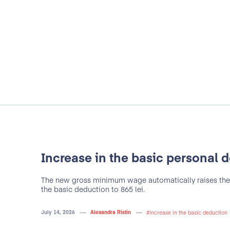
ng ai așteptări să
dar și companiei din
Increase in the basic personal 
nt Group garantează
The new gross minimum wage automatically raises the
deoarece pleci cu
the basic deduction to 865 lei.
e și tehnici pe care
"Ascent Group nu este d
rgie pozitivă și mult
July 14, 2026
Alexandra Ristin
increase in the basic deduction
pentru noi, ci un parten
stantă spre nevoile
noastră zilnică. Adela 