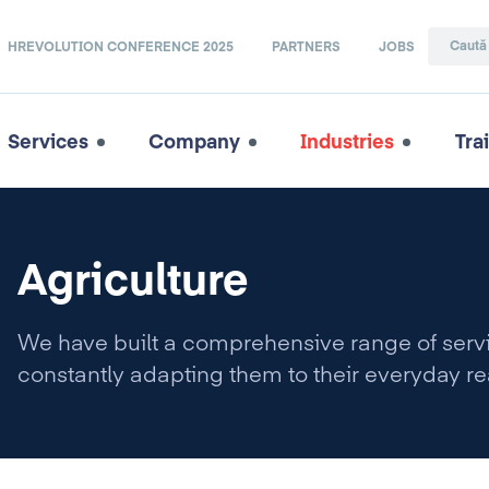
HREVOLUTION CONFERENCE 2025
PARTNERS
JOBS
Services
Company
Industries
Tra
Agriculture
We have built a comprehensive range of ser
constantly adapting them to their everyday rea