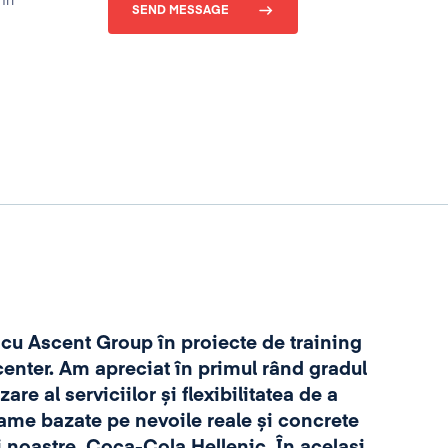
în
SEND MESSAGE
 cu Ascent Group în proiecte de training
enter. Am apreciat în primul rând gradul
,
are al serviciilor și flexibilitatea de a
n
ame bazate pe nevoile reale și concrete
s
i noastre, Coca-Cola Hellenic. În același