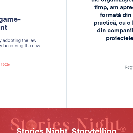
tre, chiar și în momente de
timp, am apre
șind să asigure cele mai înalte
formată din
 game-
 de calitate."
practică, cu o 
ent
din companii 
proiectele
y adopting the law
nni Pometti
dly becoming the new
i Commercio Italiana per la Romania
2026
Regi
Stories Night, Storytelling