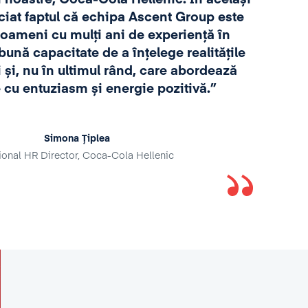
memb
ciat faptul că echipa Ascent Group este
 oameni cu mulți ani de experiență în
ac
bună capacitate de a înțelege realitățile
și, nu în ultimul rând, care abordează
 cu entuziasm și energie pozitivă.”
Simona Țiplea
onal HR Director, Coca-Cola Hellenic