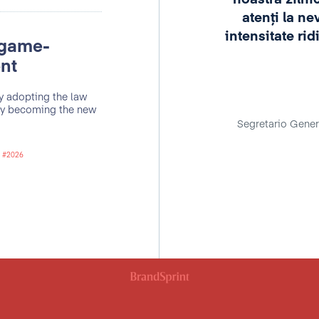
 în realitatea organizațională,
atenți la ne
udinea și profesionalismul de
intensitate rid
 game-
ă dovadă în orice tip de
em. Știe cum să creeze, dar și
ent
olaborare eficientă, iar acest
y adopting the law
 ai un partener de nădejde, un
dly becoming the new
 disponibil în a te asculta și
Segretario Gener
juta."
2026
a Dobriță
surse Umane, Finprom