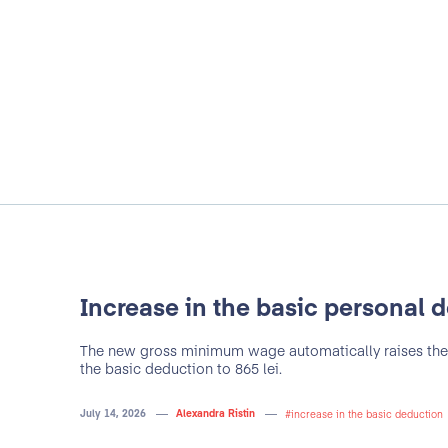
"Atunci când participi l
aducă plus valoare dezvolt
Increase in the basic personal 
care faci parte. Training
The new gross minimum wage automatically raises the
îndeplinirea acestei e
m cu Ascent Group -
the basic deduction to 865 lei.
siguranță cu competențe, 
ridic - nu am rămas
le poți aplica imediat, da
July 14, 2026
Alexandra Ristin
increase in the basic deduction
rezolvată. În
entuziasm. Apreciez orie
ent, aceștia sunt