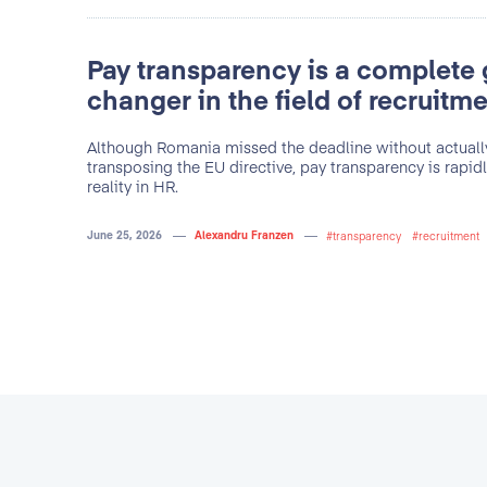
noastre, dar și ancorarea
 le propun apar cu
flexibilitatea, promptit
 timp să discute cu
Pay transparency is a complete
care Ascent Group d
reciat claritatea în
interacțiune pe care o av
changer in the field of recruitm
oluțiilor."
să mențină o relație de c
Although Romania missed the deadline without actuall
aspect te face să simți că
transposing the EU directive, pay transparency is rapi
prieten mereu pregătit și
reality in HR.
a
ping
June 25, 2026
Alexandru Franzen
transparency
recruitment
Oan
Specialist Re