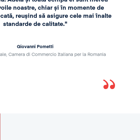
voile noastre, chiar și în momente de
tim
icată, reușind să asigure cele mai înalte
f
standarde de calitate."
prac
di
Giovanni Pometti
ale, Camera di Commercio Italiana per la Romania