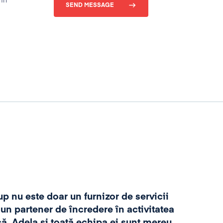
în
SEND MESSAGE
,,Am
și as
p nu este doar un furnizor de servicii
de
 un partener de încredere în activitatea
cons
că. Adela și toată echipa ei sunt mereu
ale o