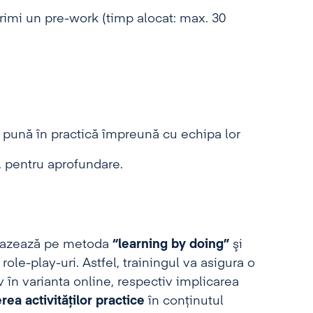
primi un pre-work (timp alocat: max. 30
o pună în practică împreună cu echipa lor
, pentru aprofundare.
 bazează pe metoda
“learning by doing”
şi
role-play-uri. Astfel, trainingul va asigura o
iv în varianta online, respectiv implicarea
ea activităţilor practice
în conţinutul