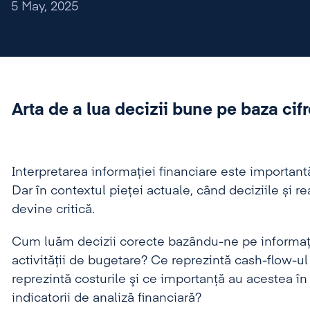
5 May, 2025
Arta de a lua decizii bune pe baza cifr
Interpretarea informației financiare este importan
Dar în contextul pieței actuale, când deciziile și re
devine critică.
Cum luăm decizii corecte bazându-ne pe informaţii
activităţii de bugetare? Ce reprezintă cash-flow-ul
reprezintă costurile şi ce importanţă au acestea 
indicatorii de analiză financiară?