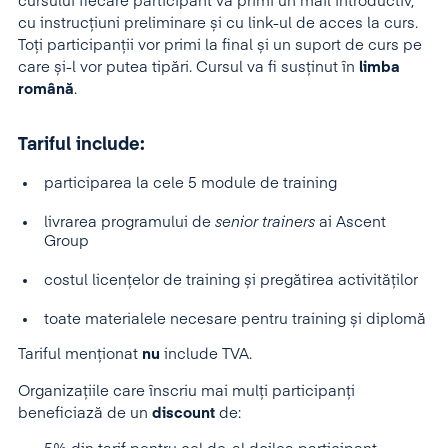
cursului fiecare participant va primi un mail introductiv,
cu instrucțiuni preliminare și cu link-ul de acces la curs.
Toți participanții vor primi la final și un suport de curs pe
care și-l vor putea tipări. Cursul va fi susținut în
limba
română
.
Tariful include:
participarea la cele 5 module de training
livrarea programului de
senior trainers
ai Ascent
Group
costul licențelor de training și pregătirea activităților
toate materialele necesare pentru training și diplomă
Tariful menţionat
nu
include TVA.
Organizaţiile care înscriu mai mulţi participanţi
beneficiază de un
discount
de: