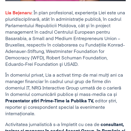
Lia Bejenaru
: În plan profesional, experiența Liei este una
pluridisciplinară, atât în administrație publică, în cadrul
Parlamentului Republicii Moldova, cât și în project
management în cadrul Centrului European pentru
Basarabia, a Small and Medium Entrepreneurs Union –
Bruxelles, respectiv în colaborarea cu Fundațiile Konrad-
Adenauer-Stiftung, Westminster Foundation for
Democracy (WFD), Robert Schuman Foundation,
Eduardo-Frei Foundation şi USAID.
În domeniul privat, Lia a activat timp de mai mulți ani ca
manager financiar în cadrul unui grup de firme din
domeniul IT, NRG Interactive Group urmată de o carieră
în domeniul comunicării publice și mass-media ca și
Prezentator știri Prime-Time la Publika TV,
editor știri,
reporter și corespondent special la evenimente
internaționale.
Activitatea jurnalistică s-a împletit cu cea de
consultant,