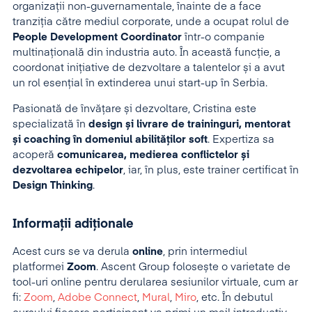
organizații non-guvernamentale, înainte de a face
tranziția către mediul corporate, unde a ocupat rolul de
People Development Coordinator
într-o companie
multinațională din industria auto. În această funcție, a
coordonat inițiative de dezvoltare a talentelor și a avut
un rol esențial în extinderea unui start-up în Serbia.
Pasionată de învățare și dezvoltare, Cristina este
specializată în
design și livrare de traininguri, mentorat
și coaching în domeniul abilităților soft
. Expertiza sa
acoperă
comunicarea, medierea conflictelor și
dezvoltarea echipelor
, iar, în plus, este trainer certificat în
Design Thinking
.
Informații adiționale
Acest curs se va derula
online
, prin intermediul
platformei
Zoom
. Ascent Group folosește o varietate de
tool-uri online pentru derularea sesiunilor virtuale, cum ar
fi:
Zoom
,
Adobe Connect
,
Mural
,
Miro
, etc. În debutul