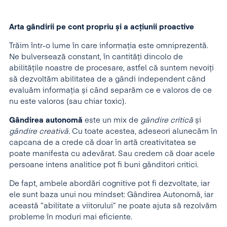
Arta gândirii pe cont propriu și a acțiunii proactive
Trăim într-o lume în care informația este omniprezentă.
Ne bulversează constant, în cantități dincolo de
abilitățile noastre de procesare, astfel că suntem nevoiți
să dezvoltăm abilitatea de a gândi independent când
evaluăm informația și când separăm ce e valoros de ce
nu este valoros (sau chiar toxic).
Gândirea autonomă
este un mix de
gândire critică
și
gândire creativă.
Cu toate acestea, adeseori alunecăm în
capcana de a crede că doar în artă creativitatea se
poate manifesta cu adevărat. Sau credem că doar acele
persoane intens analitice pot fi buni gânditori critici.
De fapt, ambele abordări cognitive pot fi dezvoltate, iar
ele sunt baza unui nou mindset: Gândirea Autonomă, iar
această “abilitate a viitorului” ne poate ajuta să rezolvăm
probleme în moduri mai eficiente.