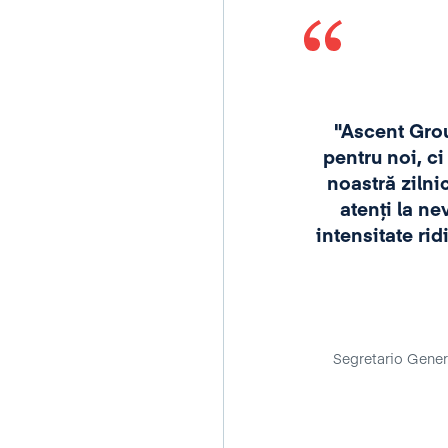
a un training ai așteptări să
ării tale, dar și companiei din
urile Ascent Group garantează
xpectanțe deoarece pleci cu
instrumente și tehnici pe care
"Ascent Grou
r și cu energie pozitivă și mult
pentru noi, ci
ntarea constantă spre nevoile
noastră zilni
 în realitatea organizațională,
atenți la ne
udinea și profesionalismul de
intensitate rid
ă dovadă în orice tip de
em. Știe cum să creeze, dar și
olaborare eficientă, iar acest
 ai un partener de nădejde, un
 disponibil în a te asculta și
Segretario Gener
juta."