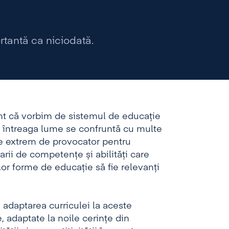
rtantă ca niciodată.
rent că vorbim de sistemul de educație
 întreaga lume se confruntă cu multe
te extrem de provocator pentru
arii de competențe și abilități care
elor forme de educație să fie relevanți
, adaptarea curriculei la aceste
 adaptate la noile cerințe din