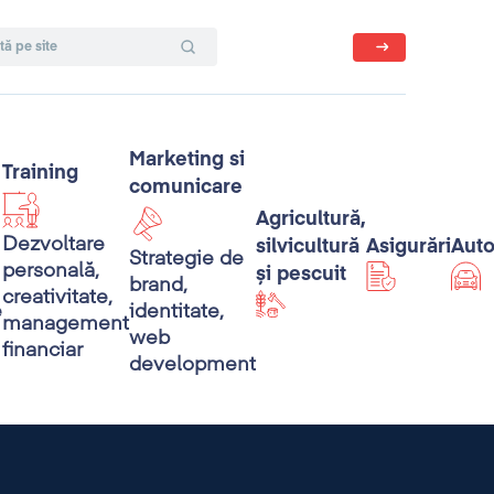
Marketing si
Training
comunicare
Agricultură,
Dezvoltare
silvicultură
Asigurări
Aut
Strategie de
personală,
și pescuit
brand,
creativitate,
e
identitate,
management
web
financiar
development