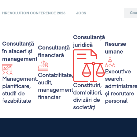
HREVOLUTION CONFERENCE 2026
JOBS
Consultanță
Consultanță
Resurse
juridică
Consultanță
în afaceri și
umane
financiară
management
Executive
Contabilitate,
search,
Management,
audit,
Constituiri,
administrar
planificare,
management
domicilieri,
și recrutare
studii de
financiar
divizări de
personal
fezabilitate
societăți