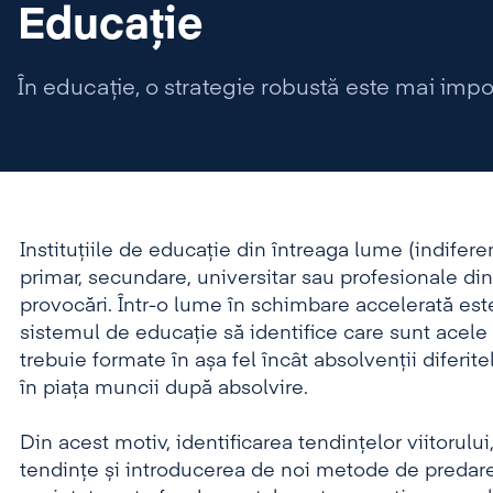
Educație
În educație, o strategie robustă este mai impo
Instituțiile de educație din întreaga lume (indife
primar, secundare,
universitar sau profesionale
din
provocări.
Într-o lume în schimbare accelerată es
sistemul de educație să identifice care sunt acele 
trebuie formate în așa fel încât absolvenții diferit
în piața muncii după absolvire.
Din acest motiv, identificarea tendințelor viitorului
tendințe și introducerea de noi metode de predare,