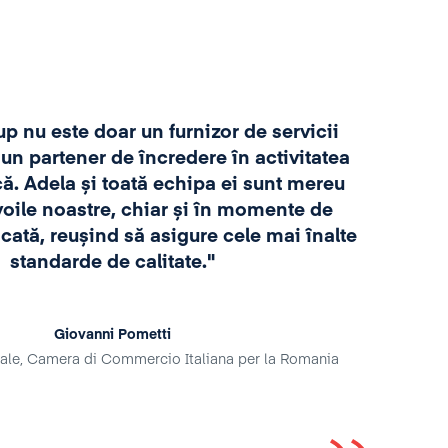
,,Am
și as
p nu este doar un furnizor de servicii
de
 un partener de încredere în activitatea
cons
că. Adela și toată echipa ei sunt mereu
ale o
voile noastre, chiar și în momente de
tim
icată, reușind să asigure cele mai înalte
f
standarde de calitate."
prac
di
Giovanni Pometti
ale, Camera di Commercio Italiana per la Romania