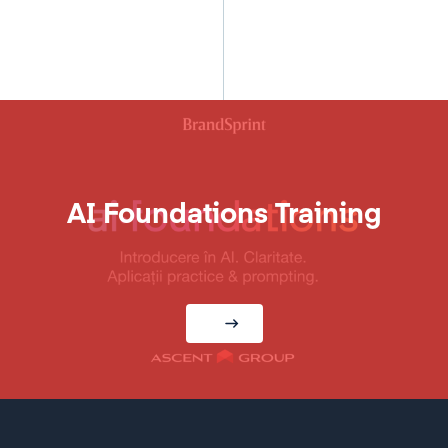
a Dobriță
surse Umane, Finprom
AI Foundations Training