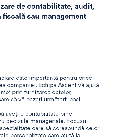
zare de contabilitate, audit,
ă fiscală sau management
anciare este importantă pentru orice
ea companiei. Echipa Ascent vă ajută
iei prin furnizarea datelor,
care să vă bazați următorii pași.
să aveți o contabilitate bine
tru deciziile manageriale. Focusul
 specialitate care să corespundă celor
bile personalizate care ajută la