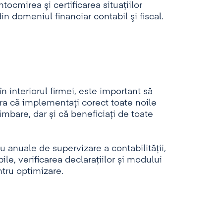
întocmirea şi certificarea situaţiilor
n domeniul financiar contabil şi fiscal.
n interiorul firmei, este important să
ura că implementați corect toate noile
imbare, dar și că beneficiați de toate
u anuale de supervizare a contabilității,
ile, verificarea declarațiilor și modului
ntru optimizare.