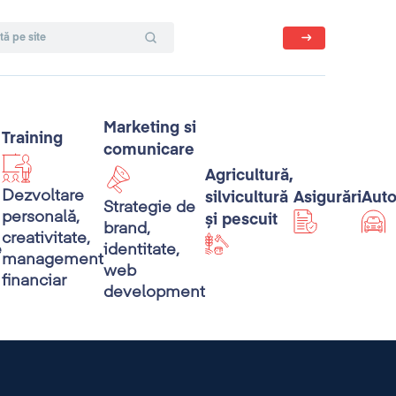
Marketing si
Training
comunicare
Agricultură,
Dezvoltare
silvicultură
Asigurări
Aut
Strategie de
personală,
și pescuit
brand,
creativitate,
e
identitate,
management
web
financiar
development