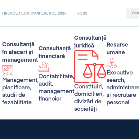
HREVOLUTION CONFERENCE 2026
JOBS
Consultanță
Consultanță
Resurse
juridică
Consultanță
în afaceri și
umane
financiară
management
Executive
Contabilitate,
search,
Management,
audit,
Constituiri,
administrar
planificare,
management
domicilieri,
și recrutare
studii de
financiar
divizări de
personal
fezabilitate
societăți