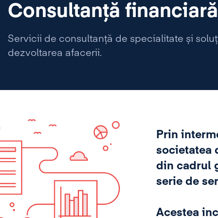
Consultanță financiară
Servicii de consultanță de specialitate și soluț
dezvoltarea afacerii.
Prin interm
societatea 
din cadrul 
serie de se
Acestea inc