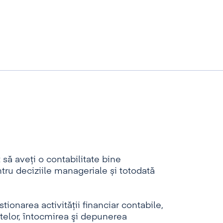
t să aveți o contabilitate bine
ntru deciziile manageriale și totodată
tionarea activităţii financiar contabile,
ntelor, întocmirea şi depunerea