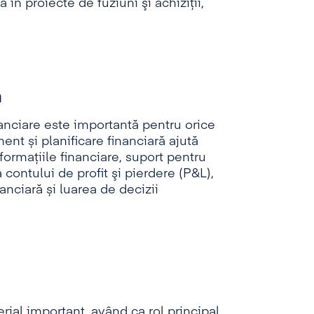
 în proiecte de fuziuni şi achiziţii,
ă
inanciare este importantă pentru orice
t și planificare financiară ajută
ormaţiile financiare, suport pentru
 contului de profit şi pierdere (P&L),
nanciară și luarea de decizii
ial important, având ca rol principal