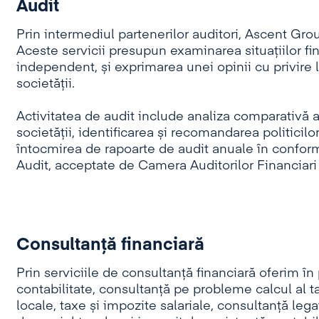
Audit
Prin intermediul partenerilor auditori, Ascent Group
Aceste servicii presupun examinarea situațiilor fi
independent, și exprimarea unei opinii cu privire 
societății.
Activitatea de audit include analiza comparativă a p
societății, identificarea și recomandarea politicil
întocmirea de rapoarte de audit anuale în conform
Audit, acceptate de Camera Auditorilor Financiar
Consultanţă financiară
Prin serviciile de consultanță financiară oferim î
contabilitate, consultanță pe probleme calcul al ta
locale, taxe și impozite salariale, consultanță lega