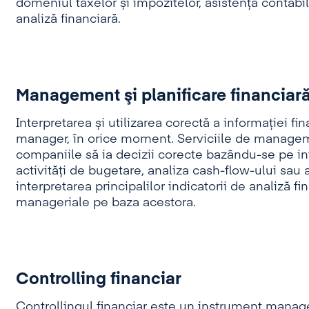
domeniul taxelor și impozitelor, asistență contabilă
analiză financiară.
Management şi planificare financiar
Interpretarea și utilizarea corectă a informației f
manager, în orice moment. Serviciile de managemen
companiile să ia decizii corecte bazându-se pe inf
activități de bugetare, analiza cash-flow-ului sau a
interpretarea principalilor indicatorii de analiză fi
manageriale pe baza acestora.
Controlling financiar
Controllingul financiar este un instrument manager