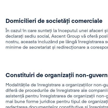
Domicilieri de societăţi comerciale
În cazul în care sunteți la începutul unei afaceri ș
declarați sediu social, Ascent Group vă oferă posibi
nostru, aceasta incluzând pe lângă înregistrarea sed
minime de secretariat și redirecționare a corespo
Constituiri de organizaţii non-guvern
Modalitățile de înregistrare a organizațiilor non-g
diferă de procedurile de înregistrare ale compani
asistență pentru înregistrarea de organizații non
mai bune forme juridice pentru tipul de organizație 
redactarea documentelor constitutive și înregistra