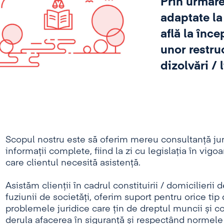
Prin urmare
adaptate la 
află la înce
unor restruc
dizolvări / 
Scopul nostru este să oferim mereu consultanță jur
informații complete, fiind la zi cu legislația în vig
care clientul necesită asistență.
Asistăm clienții în cadrul constituirii / domicilierii 
fuziunii de societăți, oferim suport pentru orice tip
problemele juridice care țin de dreptul muncii și c
derula afacerea în siguranță și respectând normele