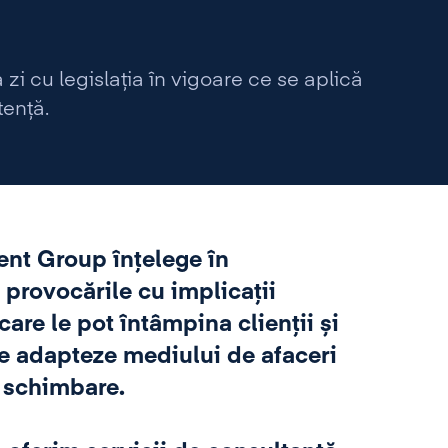
zi cu legislația în vigoare ce se aplică
tență.
nt Group înțelege în
provocările cu implicații
care le pot întâmpina clienții și
 se adapteze mediului de afaceri
 schimbare.