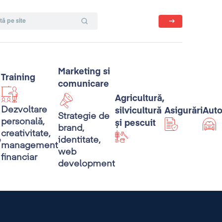
Marketing si
Training
comunicare
Agricultură,
Dezvoltare
silvicultură
Asigurări
Aut
Strategie de
personală,
și pescuit
brand,
creativitate,
e
identitate,
management
web
financiar
development