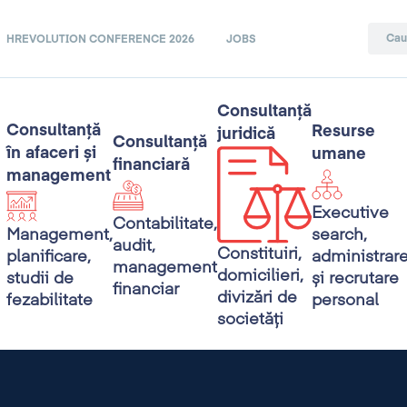
HREVOLUTION CONFERENCE 2026
JOBS
Consultanță
Consultanță
Resurse
juridică
Consultanță
în afaceri și
umane
financiară
management
Executive
Contabilitate,
search,
Management,
audit,
Constituiri,
administrar
planificare,
management
domicilieri,
și recrutare
studii de
financiar
divizări de
personal
fezabilitate
societăți