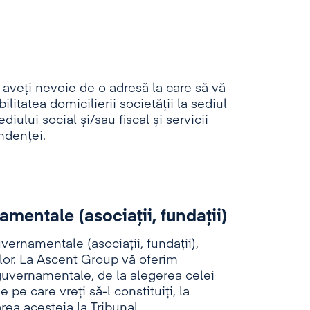
i aveți nevoie de o adresă la care să vă
litatea domicilierii societății la sediul
iului social și/sau fiscal și servicii
ndenței.
amentale (asociaţii, fundaţii)
uvernamentale (asociații, fundații),
ilor. La Ascent Group vă oferim
-guvernamentale, de la alegerea celei
pe care vreți să-l constituiți, la
rea acesteia la Tribunal.