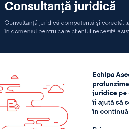
Consultanță juridică
Consultanță juridică competentă și corectă, la 
în domeniul pentru care clientul necesită asis
Echipa Asce
profunzime 
juridice pe 
îi ajută să
în continuă