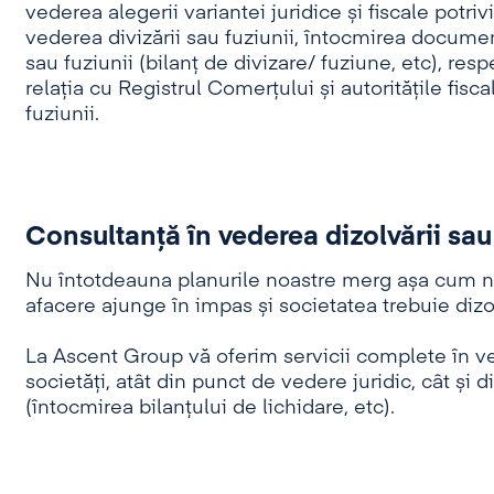
vederea alegerii variantei juridice și fiscale potri
vederea divizării sau fuziunii, întocmirea documen
sau fuziunii (bilanț de divizare/ fuziune, etc), resp
relația cu Registrul Comerțului și autoritățile fiscal
fuziunii.
Consultanţă în vederea dizolvării sau 
Nu întotdeauna planurile noastre merg așa cum ne
afacere ajunge în impas și societatea trebuie dizo
La Ascent Group vă oferim servicii complete în ved
societăți, atât din punct de vedere juridic, cât și
(întocmirea bilanțului de lichidare, etc).