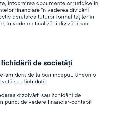
vite, întocmirea documentelor juridice în
telor financiare în vederea divizării
ectiv derularea tuturor formalităților în
e, în vederea finalizării divizării sau
lichidării de societăţi
-am dorit de la bun început. Uneori o
lvată sau lichidată.
erea dizolvării sau lichidării de
 din punct de vedere financiar-contabil