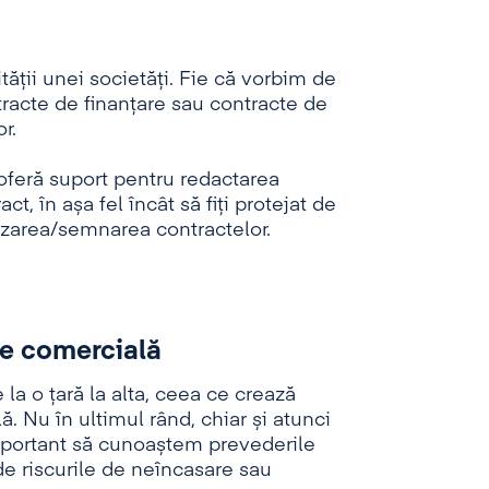
tății unei societăți. Fie că vorbim de
tracte de finanțare sau contracte de
r.
 oferă suport pentru redactarea
ct, în așa fel încât să fiți protejat de
alizarea/semnarea contractelor.
ie comercială
la o țară la alta, ceea ce crează
. Nu în ultimul rând, chiar și atunci
important să cunoaștem prevederile
de riscurile de neîncasare sau