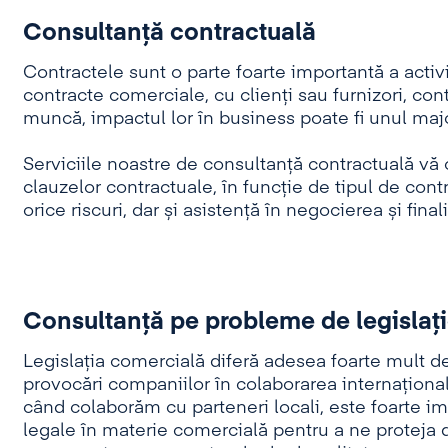
Consultanţă contractuală
Contractele sunt o parte foarte importantă a activi
contracte comerciale, cu clienți sau furnizori, con
muncă, impactul lor în business poate fi unul majo
Serviciile noastre de consultanță contractuală vă
clauzelor contractuale, în funcție de tipul de contra
orice riscuri, dar și asistență în negocierea și fin
Consultanţă pe probleme de legislaţ
Legislația comercială diferă adesea foarte mult de 
provocări companiilor în colaborarea internațională
când colaborăm cu parteneri locali, este foarte 
legale în materie comercială pentru a ne proteja 