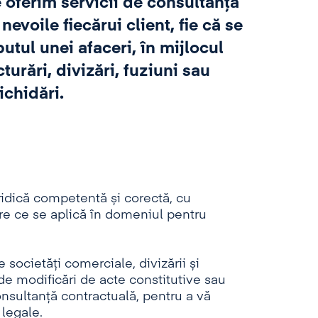
 oferim servicii de consultanță
nevoile fiecărui client, fie că se
putul unei afaceri, în mijlocul
turări, divizări, fuziuni sau
lichidări.
idică competentă și corectă, cu
oare ce se aplică în domeniul pentru
de societăți comerciale, divizării și
 de modificări de acte constitutive sau
onsultanță contractuală, pentru a vă
 legale.