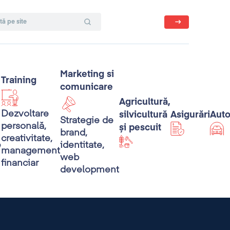
Marketing si
Training
comunicare
Agricultură,
Dezvoltare
silvicultură
Asigurări
Aut
Strategie de
personală,
și pescuit
brand,
creativitate,
e
identitate,
management
web
financiar
development