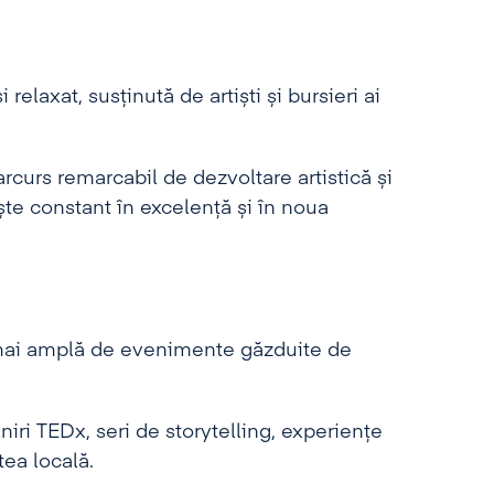
elaxat, susținută de artiști și bursieri ai
rcurs remarcabil de dezvoltare artistică și
te constant în excelență și în noua
mai amplă de evenimente găzduite de
niri TEDx, seri de storytelling, experiențe
ea locală.