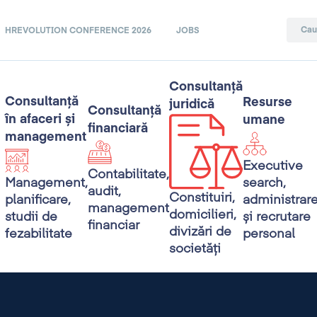
HREVOLUTION CONFERENCE 2026
JOBS
Consultanță
Consultanță
Resurse
juridică
Consultanță
în afaceri și
umane
financiară
management
Executive
Contabilitate,
search,
Management,
audit,
Constituiri,
administrar
planificare,
management
domicilieri,
și recrutare
studii de
financiar
divizări de
personal
fezabilitate
societăți