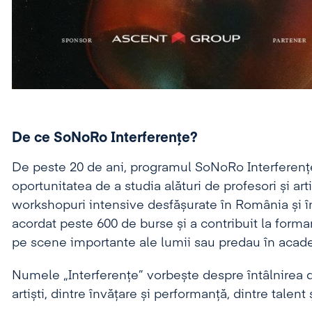
De ce SoNoRo Interferențe?
De peste 20 de ani, programul SoNoRo Interferențe 
oportunitatea de a studia alături de profesori și art
workshopuri intensive desfășurate în România și î
acordat peste 600 de burse și a contribuit la form
pe scene importante ale lumii sau predau în acade
Numele „Interferențe” vorbește despre întâlnirea din
artiști, dintre învățare și performanță, dintre talent 