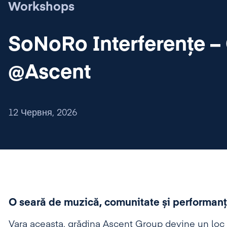
Workshops
SoNoRo Interferențe –
@Ascent
12 Червня, 2026
O seară de muzică, comunitate și performan
Vara aceasta, grădina Ascent Group devine un loc d