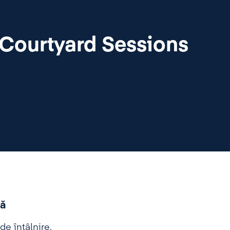
 Courtyard Sessions
ță
e întâlnire.