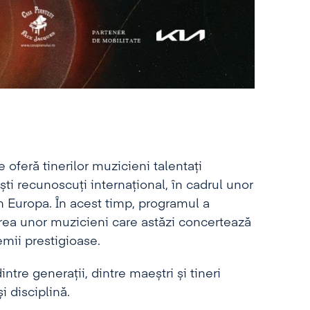
oferă tinerilor muzicieni talentați
iști recunoscuți internațional, în cadrul unor
n Europa. În acest timp, programul a
area unor muzicieni care astăzi concertează
mii prestigioase.
tre generații, dintre maeștri și tineri
și disciplină.