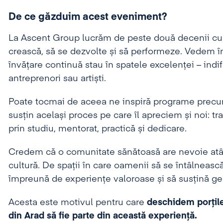
De ce găzduim acest eveniment?
La Ascent Group lucrăm de peste două decenii cu o
crească, să se dezvolte și să performeze. Vedem în
învățare continuă stau în spatele excelenței – indi
antreprenori sau artiști.
Poate tocmai de aceea ne inspiră programe pre
susțin același proces pe care îl apreciem și noi: t
prin studiu, mentorat, practică și dedicare.
Credem că o comunitate sănătoasă are nevoie atât 
cultură. De spații în care oamenii să se întâlneasc
împreună de experiențe valoroase și să susțină gene
Acesta este motivul pentru care
deschidem porțile
din Arad să fie parte din această experiență.