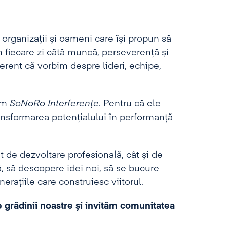
rganizații și oameni care își propun să
 fiecare zi câtă muncă, perseverență și
ferent că vorbim despre lideri, echipe,
cum
SoNoRo Interferențe
. Pentru că ele
ransformarea potențialului în performanță
de dezvoltare profesională, cât și de
ă, să descopere idei noi, să se bucure
rațiile care construiesc viitorul.
 grădinii noastre și invităm comunitatea