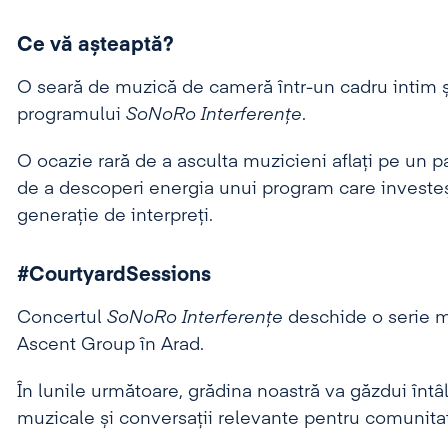
Ce vă așteaptă?
O seară de muzică de cameră într-un cadru intim și r
programului
SoNoRo Interferențe
.
O ocazie rară de a asculta muzicieni aflați pe un pa
de a descoperi energia unui program care investeș
generație de interpreți.
#CourtyardSessions
Concertul
SoNoRo Interferențe
deschide o serie 
Ascent Group în Arad.
În lunile următoare, grădina noastră va găzdui întâl
muzicale și conversații relevante pentru comunitat