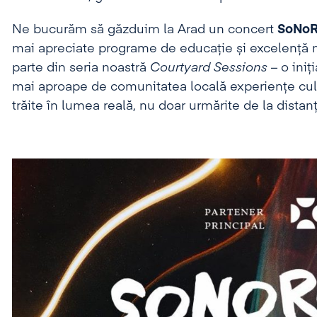
Ne bucurăm să găzduim la Arad un concert
SoNoR
mai apreciate programe de educație și excelență
parte din seria noastră
Courtyard Sessions
– o ini
mai aproape de comunitatea locală experiențe cultur
trăite în lumea reală, nu doar urmărite de la distanț