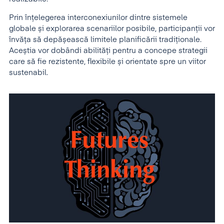
Prin înțelegerea interconexiunilor dintre sistemele
globale și explorarea scenariilor posibile, participanții vor
învăța să depășească limitele planificării tradiționale.
Aceștia vor dobândi abilități pentru a concepe strategii
care să fie rezistente, flexibile și orientate spre un viitor
sustenabil.