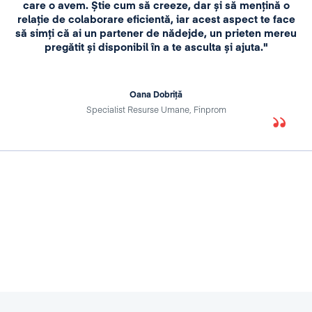
care o avem. Știe cum să creeze, dar și să mențină o
relație de colaborare eficientă, iar acest aspect te face
să simți că ai un partener de nădejde, un prieten mereu
pregătit și disponibil în a te asculta și ajuta."
Oana Dobriță
Specialist Resurse Umane, Finprom