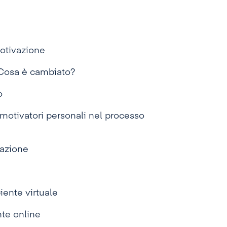
motivazione
? Cosa è cambiato?
o
i motivatori personali nel processo
vazione
iente virtuale
nte online