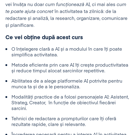
vei învăța nu doar
cum funcționează
AI, ci mai ales
cum
te poate ajuta concret
în activitatea ta zilnică: de la
redactare și analiză, la research, organizare, comunicare
și planificare.
Ce vei obține după acest curs
O înțelegere clară a AI și a modului în care îți poate
simplifica activitatea.
Metode eficiente prin care AI îți crește productivitatea
și reduce timpul alocat sarcinilor repetitive.
Abilitatea de a alege platformele AI potrivite pentru
munca ta și de a le personaliza.
Modalități practice de a folosi personajele AI: Asistent,
Strateg, Creator, în funcție de obiectivul fiecărei
sarcini.
Tehnici de redactare a prompturilor care îți oferă
rezultate rapide, clare și relevante.
Încrederea necesară pentru a integra AI în activitatea