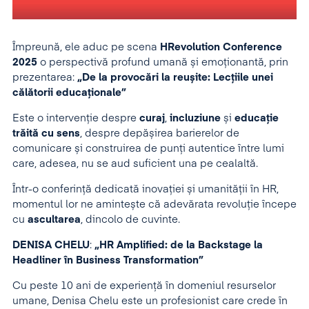
Împreună, ele aduc pe scena
HRevolution Conference
2025
o perspectivă profund umană și emoționantă, prin
prezentarea:
„De la provocări la reușite: Lecțiile unei
călătorii educaționale”
Este o intervenție despre
curaj
,
incluziune
și
educație
trăită cu sens
, despre depășirea barierelor de
comunicare și construirea de punți autentice între lumi
care, adesea, nu se aud suficient una pe cealaltă.
Într-o conferință dedicată inovației și umanității în HR,
momentul lor ne amintește că adevărata revoluție începe
cu
ascultarea
, dincolo de cuvinte.
DENISA CHELU
:
„HR Amplified: de la Backstage la
Headliner în Business Transformation”
Cu peste 10 ani de experiență în domeniul resurselor
umane, Denisa Chelu este un profesionist care crede în