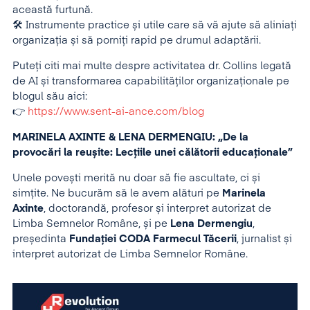
această furtună.
🛠 Instrumente practice și utile care să vă ajute să aliniați
organizația și să porniți rapid pe drumul adaptării.
Puteți citi mai multe despre activitatea dr. Collins legată
de AI și transformarea capabilităților organizaționale pe
blogul său aici:
👉
https://www.sent-ai-ance.com/blog
MARINELA AXINTE & LENA DERMENGIU: „De la
provocări la reușite: Lecțiile unei călătorii educaționale”
Unele povești merită nu doar să fie ascultate, ci și
simțite. Ne bucurăm să le avem alături pe
Marinela
Axinte
, doctorandă, profesor și interpret autorizat de
Limba Semnelor Române, și pe
Lena Dermengiu
,
președinta
Fundației CODA Farmecul Tăcerii
, jurnalist și
interpret autorizat de Limba Semnelor Române.