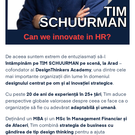
De aceea suntem extrem de entuziasmați să-l
întâmpinăm pe TIM SCHUURMAN pe scenă, la Arad
–
cofondator al
DesignThinkers Academy
, una dintre cele
mai importante organizații din lume în domeniul
designului centrat pe om și al inovației strategice
.
Cu peste
20 de ani de experiență în 25+ țări
, Tim aduce
perspective globale valoroase despre ceea ce face ca o
organizație să fie cu adevărat
adaptabilă și umană
.
Deținând un
MBA
și un
MSc în Management Financiar și
de Afaceri
, Tim combină
strategia de business cu
gândirea de tip design thinking
pentru a ajuta