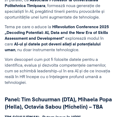
În paralel, ca
Associate Professor la Universitatea
Politehnica Timișoara
, formează noua generație de
specialiști în AI, pregătind tinerii pentru provocările și
oportunitățile unei lumi augmentate de tehnologie.
Tema pe care o aduce la
HRevolution Conference 2025
„Decoding Potential: AI, Data and the New Era of Skills
Assessment and Development”
explorează modul în
care
AI-ul și datele pot deveni aliați ai potențialului
uman
, nu doar instrumente tehnologice.
Vom descoperi cum pot fi folosite datele pentru a
identifica, evalua și dezvolta competențele oamenilor,
cum se schimbă leadership-ul în era AI și de ce inovația
reală în HR începe cu o înțelegere profund umană a
tehnologiei.
Panel: Tim Schuurman (DTA), Mihaela Popa
(Hella), Octavia Sabou (Michelin) – TBA