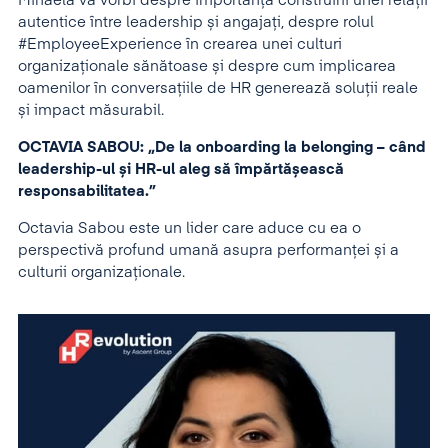
Mihaela va vorbi despre importanța construirii unei relații
autentice între leadership și angajați, despre rolul
#EmployeeExperience în crearea unei culturi
organizaționale sănătoase și despre cum implicarea
oamenilor în conversațiile de HR generează soluții reale
și impact măsurabil.
OCTAVIA SABOU: „De la onboarding la belonging – când
leadership-ul și HR-ul aleg să împărtășească
responsabilitatea.”
Octavia Sabou este un lider care aduce cu ea o
perspectivă profund umană asupra performanței și a
culturii organizaționale.