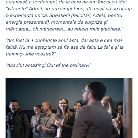
curajoasă a conferinței, de la care ne-am întors cu idei
“vibrante”. Admit, ne-am simțit bine, ați reușit să ne oferiți
o experiență unică. Speakerii (felicitări, Adela, pentru
energia prezentării), momentele de surpriză și
mâncarea… oh mâncarea!… au ridicat mult ștacheta.”
”Am fost la 4 conferințe anul ăsta, dar asta e cea mai
faină. Nu mă așteptam să fie așa de fain! La fel e și la
training-urile voastre?”
“Absolut amazing! Out of the ordinary!”