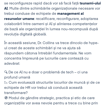
se reconfigureze rapid dacă vor să facă față
tsunami-ului
AI
. Multe dintre schimbările organizaționale necesare vor
trebui conduse de echipele de
management al
resurselor umane
: recalificare, reconfigurare, adoptarea
colaborării între oameni și AI și alinierea competențelor
de bază ale organizației în lumea nou-recompusă după
revoluția digitală globală.
În această sesiune, Dr. Collins va trece dincolo de hype-
ul creat de aceste schimbări și ne va ajuta să
răspundem câtorva întrebări fundamentale. Ne vom
concentra împreună pe lucrurile care contează cu
adevărat:
🔍 De ce AI nu e doar o problemă de tech – ci una
profund umană
📉 Cum evoluează structurile locurilor de muncă și de ce
echipele de HR vor trebui să conducă această
transformare?
🧭 Modul de gândire strategic, practica și etic de care
organizațiile vor avea nevoie pentru a trece cu bine prin