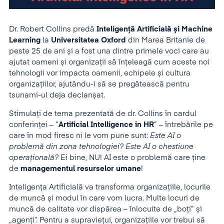
Dr. Robert Collins predă
Inteligență Artificială și Machine
Learning
la
Universitatea Oxford
din Marea Britanie de
peste 25 de ani și a fost una dintre primele voci care au
ajutat oameni și organizații să înțeleagă cum aceste noi
tehnologii vor impacta oamenii, echipele și cultura
organizațiilor, ajutându-i să se pregătească pentru
tsunami-ul deja declanșat.
Stimulați de tema prezentată de dr. Collins în cardul
conferinței – “
Artificial Intelligence in HR
” – întrebările pe
care în mod firesc ni le vom pune sunt:
Este AI o
problemă din zona tehnologiei? Este AI o chestiune
operațională?
Ei bine, NU! AI este o problemă care ține
de
managementul resurselor umane
!
Inteligența Artificială va transforma organizațiile, locurile
de muncă și modul în care vom lucra. Multe locuri de
muncă de calitate vor dispărea – înlocuite de „boți” și
„agenți”. Pentru a supraviețui, organizațiile vor trebui să