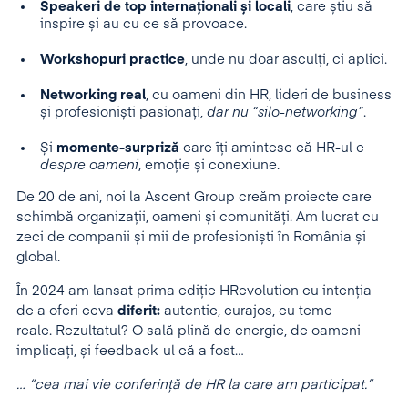
Speakeri de top internaționali și locali
, care știu să
inspire și au cu ce să provoace.
Workshopuri practice
, unde nu doar asculți, ci aplici.
Networking real
, cu oameni din HR, lideri de business
și profesioniști pasionați,
dar nu “silo-networking”
.
Și
momente-surpriză
care îți amintesc că HR-ul e
despre oameni
, emoție și conexiune.
De 20 de ani, noi la Ascent Group creăm proiecte care
schimbă organizații, oameni și comunități. Am lucrat cu
zeci de companii și mii de profesioniști în România și
global.
În 2024 am lansat prima ediție HRevolution cu intenția
de a oferi ceva
diferit:
autentic, curajos, cu teme
reale.
Rezultatul? O sală plină de energie, de oameni
implicați, și feedback-ul că a fost…
… “cea mai vie conferință de HR la care am participat.”