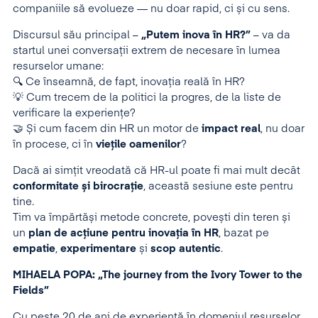
companiile să evolueze — nu doar rapid, ci și cu sens.
Discursul său principal –
„Putem inova în HR?”
– va da
startul unei conversații extrem de necesare în lumea
resurselor umane:
🔍 Ce înseamnă, de fapt, inovația reală în HR?
💡 Cum trecem de la politici la progres, de la liste de
verificare la experiențe?
🤝 Și cum facem din HR un motor de
impact real
, nu doar
în procese, ci în
viețile oamenilor
?
Dacă ai simțit vreodată că HR-ul poate fi mai mult decât
conformitate și birocrație
, această sesiune este pentru
tine.
Tim va împărtăși metode concrete, povești din teren și
un
plan de acțiune pentru inovația în HR
, bazat pe
empatie
,
experimentare
și
scop autentic
.
MIHAELA POPA: „The journey from the Ivory Tower to the
Fields”
Cu peste 20 de ani de experiență în domeniul resurselor