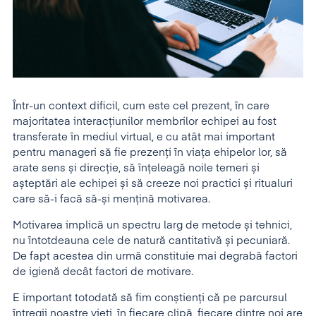
Într-un context dificil, cum este cel prezent, în care
majoritatea interacțiunilor membrilor echipei au fost
transferate în mediul virtual, e cu atât mai important
pentru manageri să fie prezenți în viața ehipelor lor, să
arate sens și direcție, să înțeleagă noile temeri și
așteptări ale echipei și să creeze noi practici și ritualuri
care să-i facă să-și mențină motivarea.
Motivarea implică un spectru larg de metode și tehnici,
nu întotdeauna cele de natură cantitativă și pecuniară.
De fapt acestea din urmă constituie mai degrabă factori
de igienă decât factori de motivare.
E important totodată să fim conștienți că pe parcursul
întregii noastre vieţi, în fiecare clipă, fiecare dintre noi are