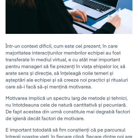
Într-un context dificil, cum este cel prezent, în care
majoritatea interacțiunilor membrilor echipei au fost
transferate în mediul virtual, e cu atât mai important
pentru manageri să fie prezenți în viața ehipelor lor, să
arate sens și direcție, să înțeleagă noile temeri și
așteptări ale echipei și să creeze noi practici și ritualuri
care să-i facă să-și mențină motivarea.
Motivarea implică un spectru larg de metode și tehnici,
nu întotdeauna cele de natură cantitativă și pecuniară.
De fapt acestea din urmă constituie mai degrabă factori
de igienă decât factori de motivare.
E important totodată să fim conștienți că pe parcursul
întregii noastre vieţi, în fiecare clipă, fiecare dintre noi are