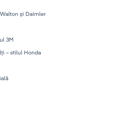
 Walton și Daimler
zul 3M
ți – stilul Honda
ială