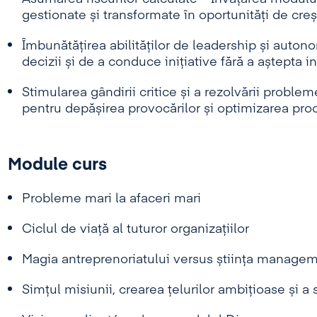
gestionate și transformate în oportunități de creș
Îmbunătățirea abilităților de leadership și auton
decizii și de a conduce inițiative fără a aștepta in
Stimularea gândirii critice și a rezolvării proble
pentru depășirea provocărilor și optimizarea proc
Module curs
Probleme mari la afaceri mari
Ciclul de viață al tuturor organizațiilor
Magia antreprenoriatului versus știința managem
Simțul misiunii, crearea țelurilor ambițioase și a 