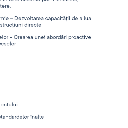
tere.
omie – Dezvoltarea capacității de a lua
strucțiuni directe.
melor – Crearea unei abordări proactive
eselor.
entului
standardelor înalte