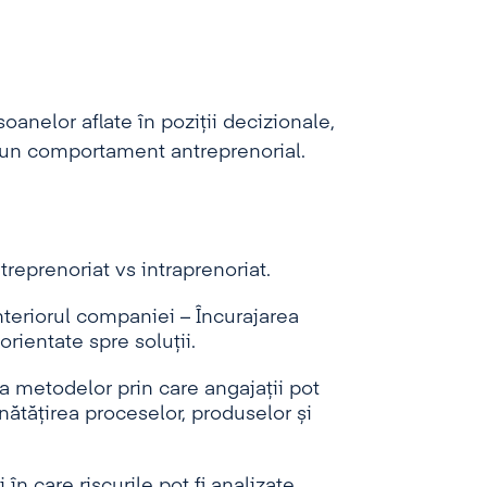
oanelor aflate în poziții decizionale,
tă un comportament antreprenorial.
reprenoriat vs intraprenoriat.
nteriorul companiei – Încurajarea
 orientate spre soluții.
ea metodelor prin care angajații pot
nătățirea proceselor, produselor și
n care riscurile pot fi analizate,