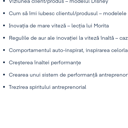
Viziunea client/produs – modelul Disney
Cum să îmi iubesc clientul/produsul – modelele
Inovația de mare viteză – lecția lui Morita
Regulile de aur ale inovației la viteză înaltă – ca
Comportamentul auto-inspirat, inspirarea celorlal
Creșterea înaltei performanțe
Crearea unui sistem de performanță antreprenor
Trezirea spiritului antreprenorial