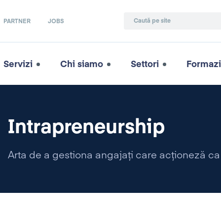
PARTNER
JOBS
Servizi
Chi siamo
Settori
Formaz
Intrapreneurship
Arta de a gestiona angajați care acționeză ca