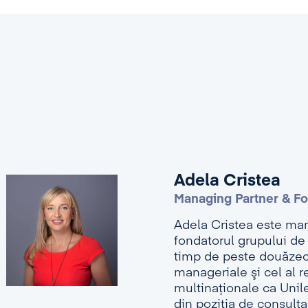
Adela Cristea
Managing Partner & F
Adela Cristea este man
fondatorul grupului de
timp de peste douăzeci
manageriale şi cel al 
multinaţionale ca Unil
din poziţia de consult