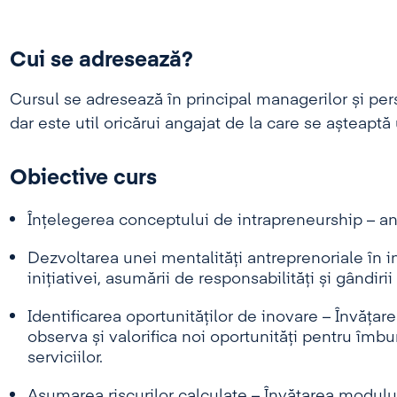
Cui se adresează?
Cursul se adresează în principal managerilor și pers
dar este util oricărui angajat de la care se așteap
Obiective curs
Înțelegerea conceptului de intrapreneurship – ant
Dezvoltarea unei mentalități antreprenoriale în i
inițiativei, asumării de responsabilități și gândirii
Identificarea oportunităților de inovare – Învățar
observa și valorifica noi oportunități pentru îmbu
serviciilor.
Asumarea riscurilor calculate – Învățarea modului î