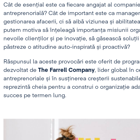
Cât de esențial este ca fiecare angajat al compani
antreprenorială? Cât de important este ca manageri
gestionarea afacerii, ci să aibă viziunea și abilita
putem motiva să înțeleagă importanța misiunii orga
nevoile clienților și pe inovație, să găsească soluții 
păstreze o atitudine auto-inspirată și proactivă?
Răspunsul la aceste provocări este oferit de prog
dezvoltat de
The Farrell Company
, lider global în 
antreprenoriale și în susținerea creșterii sustenabi
reprezintă cheia pentru a construi o organizație ada
succes pe termen lung.