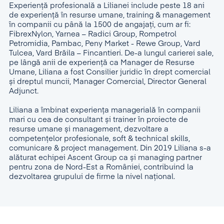
Experienţă profesională a Lilianei include peste 18 ani
de experiență în resurse umane, training & management
în companii cu până la 1500 de angajați, cum ar fi:
FibrexNylon, Yarnea – Radici Group, Rompetrol
Petromidia, Pambac, Peny Market - Rewe Group, Vard
Tulcea, Vard Brăila – Fincantieri. De-a lungul carierei sale,
pe lângă anii de experiență ca Manager de Resurse
Umane, Liliana a fost Consilier juridic în drept comercial
și dreptul muncii, Manager Comercial, Director General
Adjunct.
Liliana a îmbinat experiența managerială în companii
mari cu cea de consultant și trainer în proiecte de
resurse umane și management, dezvoltare a
competențelor profesionale, soft & technical skills,
comunicare & project management. Din 2019 Liliana s-a
alăturat echipei Ascent Group ca și managing partner
pentru zona de Nord-Est a României, contribuind la
dezvoltarea grupului de firme la nivel național.