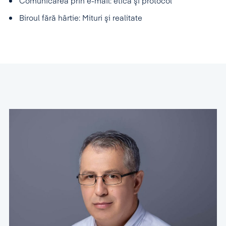
Comunicarea prin e-mail: etică şi protocol
Biroul fără hârtie: Mituri şi realitate