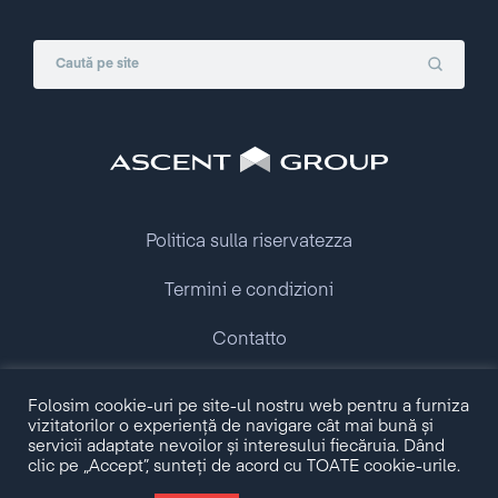
Politica sulla riservatezza
Termini e condizioni
Contatto
Folosim cookie-uri pe site-ul nostru web pentru a furniza
Copyright © 2009 - 2026 Ascent Group.
vizitatorilor o experiență de navigare cât mai bună și
All rights reserved.
servicii adaptate nevoilor și interesului fiecăruia. Dând
clic pe „Accept”, sunteți de acord cu TOATE cookie-urile.
Made with love by