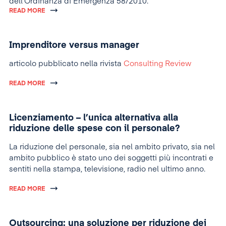
dell’Ordinanza di Emergenza 58/2010.
Regno Unito di Gran Bretagna e Irlanda del Nord hanno
READ MORE
esteso il divieto entro la fine del 2013. Cosi, la
circolazione veramente libera dei lavoratori dalla
Romania e dalla Bulgaria, nelli stati membri dell`UE, si
Imprenditore versus manager
svolge all’inizio del 2014.
articolo pubblicato nella rivista
Consulting Review
READ MORE
Licenziamento – l’unica alternativa alla
riduzione delle spese con il personale?
La riduzione del personale, sia nel ambito privato, sia nel
ambito pubblico è stato uno dei soggetti più incontrati e
sentiti nella stampa, televisione, radio nel ultimo anno.
READ MORE
Outsourcing: una soluzione per riduzione dei