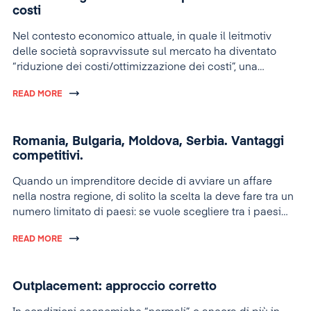
costi
Nel contesto economico attuale, in quale il leitmotiv
delle società sopravvissute sul mercato ha diventato
“riduzione dei costi/ottimizzazione dei costi”, una
soluzione importante e nello stesso tempo alla
READ MORE
disposizione di qualsiasi società e’ quella di esternalità
dei certi servizi connessi al campo d’attività della ditta, e
cioè: servizi di IT, finanziari -contabili, giuridiche e di
Romania, Bulgaria, Moldova, Serbia. Vantaggi
risorse umane: reclutamento, leasing di personale,
competitivi.
training, servizi di retribuzioni e amministrazione di
personale.
Quando un imprenditore decide di avviare un affare
nella nostra regione, di solito la scelta la deve fare tra un
numero limitato di paesi: se vuole scegliere tra i paesi
dell’Unione Europea, spesso oscillano tra la Romania e
READ MORE
Bulgaria, le ultime entrate e con il costo della
manodopera inferiore a altri paesi dell’Unione. Se vuole
fare la scelta tra i paesi al di fuori dell’Unione, allora la
Outplacement: approccio corretto
Serbia e la Repubblica Moldova sembrano essere le 2
alternative più vicini.