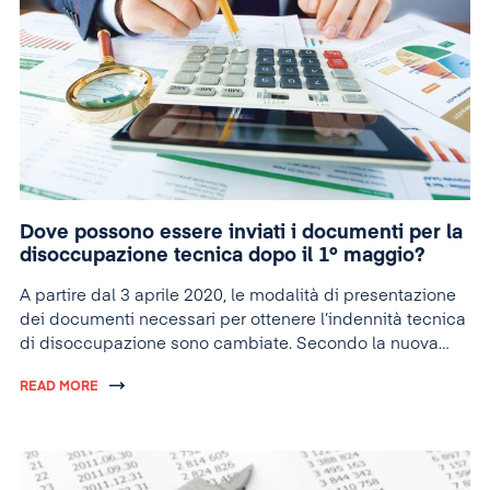
Dove possono essere inviati i documenti per la
disoccupazione tecnica dopo il 1º maggio?
A partire dal 3 aprile 2020, le modalità di presentazione
dei documenti necessari per ottenere l’indennità tecnica
di disoccupazione sono cambiate. Secondo la nuova
metodologia, tutti coloro che presenteranno domande
READ MORE
per aprile (quindi tutte le domande che saranno
presentate dopo il 1º maggio) dovranno inviarle tramite
la piattaforma online messa a disposizione dal governo
rumeno, vale a dire
https://aici.gov.ro/home
.