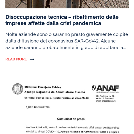
Disoccupazione tecnica – ribattimento delle
imprese affette dalla crisi pandemica
Molte aziende sono o saranno presto gravemente colpite
dalla diffusione del coronavirus SAR-CoV-2. Alcune
aziende saranno probabilmente in grado di adottare la
soluzione della disoccupazione tecnica, che comporta la
READ MORE
cessazione temporanea dell’attività, vale a dire.
sospensione temporanea del lavoro, ma anche il
pagamento di almeno il 75% dello stipendio base.