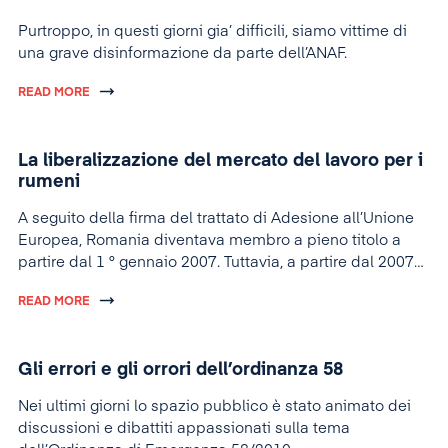
Purtroppo, in questi giorni
gia’
difficili
, siamo vittime di
una grave disinformazione da parte dell’ANAF.
READ MORE
La liberalizzazione del mercato del lavoro per i
rumeni
A seguito della firma del trattato di Adesione all’Unione
Europea, Romania diventava membro a pieno titolo a
partire dal 1 ° gennaio 2007. Tuttavia, a partire dal 2007
ed entro il 2011 il Trattato di Adesione prevedeva che i
READ MORE
lavoratori del nostro paese non avranno libero accesso al
mercato del lavoro dei paesi dell’Unione Europea perche
la “ondata” di lavoratori rumeni comprometterebbe il
Gli errori e gli orrori dell’ordinanza 58
mercato locale del lavoro. Di piu, utilisando la
prerogativa chi era permessa, alcuni paesi come Austria,
Nei ultimi giorni lo spazio pubblico è stato animato dei
Germania, Paesi Bassi, Belgio, Lussemburgo, Spagna
discussioni e dibattiti appassionati sulla tema
(solo per i rumeni), Francia, Malta e naturalmente il