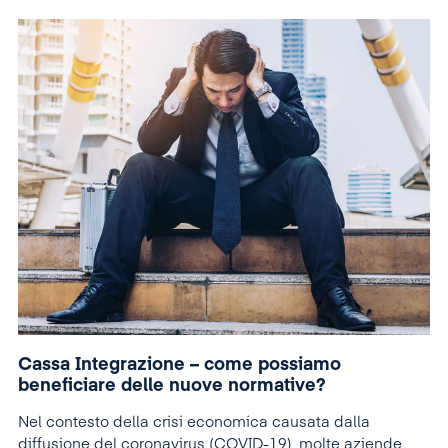
iniziativa del datore di lavoro, ai sensi dell’articolo 52 (1)
(c) della legge 53/2003 – Codice del lavoro. In breve,
stiamo parlando del regolamento ordinato che regola la
Cassa Integrazione (chiamata in Romania
“Disoccupazione tecnica”) durante la crisi della SAR-
cov-2.
Cassa Integrazione – come possiamo
beneficiare delle nuove normative?
Nel contesto della crisi economica causata dalla
diffusione del coronavirus (COVID-19), molte aziende