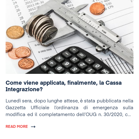
Come viene applicata, finalmente, la Cassa
Integrazione?
Lunedì sera, dopo lunghe attese, è stata pubblicata nella
Gazzetta Ufficiale l’ordinanza di emergenza sulla
modifica ed il completamento dell’OUG n. 30/2020, che
fa riferimento alla protezione che lo Stato garantirà ai
READ MORE
dipendenti durante lo stato di emergenza, in caso di
sospensione dei contratti di lavoro individuali, su