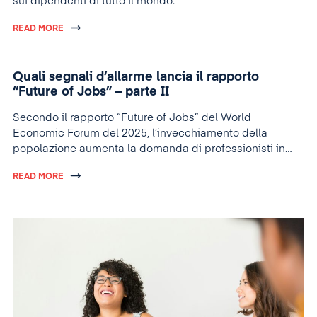
sui dipendenti di tutto il mondo.
READ MORE
Quali segnali d’allarme lancia il rapporto
“Future of Jobs” – parte II
Secondo il rapporto “Future of Jobs” del World
Economic Forum del 2025, l’invecchiamento della
popolazione aumenta la domanda di professionisti in
vari settori e la pressione sui datori di lavoro affinché i
READ MORE
dipendenti acquisiscano competenze specialistiche.