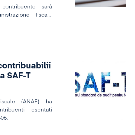
 contribuente sarà
nistrazione fiscale
contribuabilii
rea SAF-T
fiscale (ANAF) ha
ribuenti esentati
406.