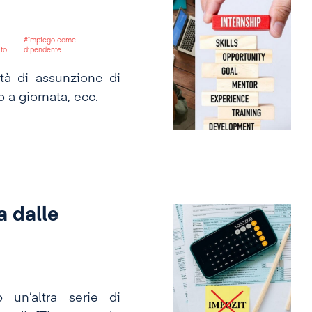
Impiego come
ato
dipendente
tà di assunzione di
o a giornata, ecc.
a dalle
 un’altra serie di