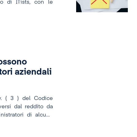
to di ITists, con le
possono
ori aziendali
pv. ( 3 ) del Codice
versi dal reddito da
istratori di alcune