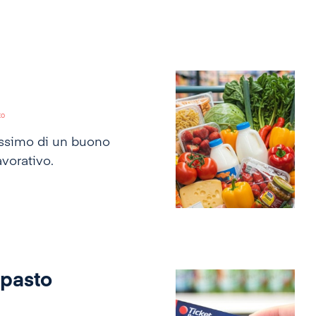
to
assimo di un buono
avorativo.
i pasto