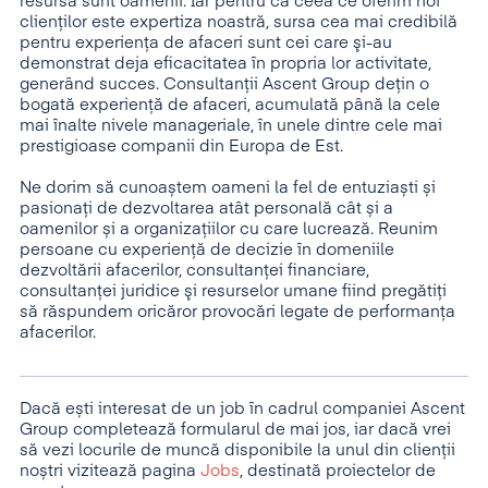
resursă sunt oamenii. Iar pentru că ceea ce oferim noi
clienților este expertiza noastră, sursa cea mai credibilă
pentru experienţa de afaceri sunt cei care şi-au
demonstrat deja eficacitatea în propria lor activitate,
generând succes. Consultanţii Ascent Group dețin o
bogată experienţă de afaceri, acumulată până la cele
mai înalte nivele manageriale, în unele dintre cele mai
prestigioase companii din Europa de Est.
Ne dorim să cunoaștem oameni la fel de entuziaști și
pasionați de dezvoltarea atât personală cât și a
oamenilor și a organizațiilor cu care lucrează. Reunim
persoane cu experienţă de decizie în domeniile
dezvoltării afacerilor, consultanţei financiare,
consultanţei juridice şi resurselor umane fiind pregătiți
să răspundem oricăror provocări legate de performanţa
afacerilor.
Dacă ești interesat de un job în cadrul companiei Ascent
Group completează formularul de mai jos, iar dacă vrei
să vezi locurile de muncă disponibile la unul din clienții
noștri vizitează pagina
Jobs
, destinată proiectelor de