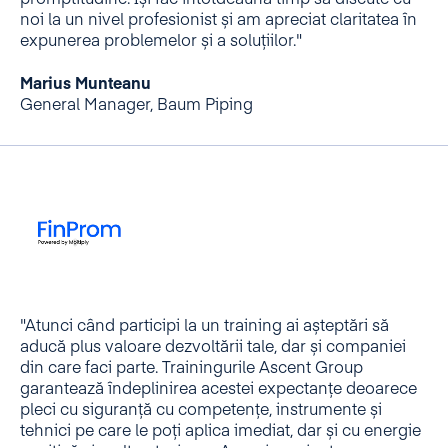
promptitudine. Își fac întotdeauna timp să discute cu
noi la un nivel profesionist și am apreciat claritatea în
expunerea problemelor și a soluțiilor."
Marius Munteanu
General Manager, Baum Piping
"Atunci când participi la un training ai așteptări să
aducă plus valoare dezvoltării tale, dar și companiei
din care faci parte. Trainingurile Ascent Group
garantează îndeplinirea acestei expectanțe deoarece
pleci cu siguranță cu competențe, instrumente și
tehnici pe care le poți aplica imediat, dar și cu energie