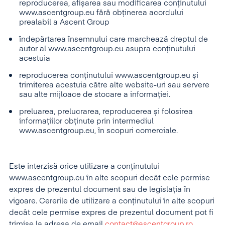
reproducerea, afișarea sau modificarea conținutului
www.ascentgroup.eu fără obținerea acordului
prealabil a Ascent Group
îndepărtarea însemnului care marchează dreptul de
autor al www.ascentgroup.eu asupra conținutului
acestuia
reproducerea conținutului www.ascentgroup.eu și
trimiterea acestuia către alte website-uri sau servere
sau alte mijloace de stocare a informației.
preluarea, prelucrarea, reproducerea și folosirea
informațiilor obținute prin intermediul
www.ascentgroup.eu, în scopuri comerciale.
Este interzisă orice utilizare a conținutului
www.ascentgroup.eu în alte scopuri decât cele permise
expres de prezentul document sau de legislația în
vigoare. Cererile de utilizare a conținutului în alte scopuri
decât cele permise expres de prezentul document pot fi
trimise la adresa de email
contact@ascentgroup.ro
.