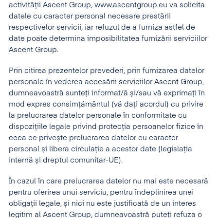
activității Ascent Group, www.ascentgroup.eu va solicita
datele cu caracter personal necesare prestării
respectivelor servicii, iar refuzul de a furniza astfel de
date poate determina imposibilitatea furnizării serviciilor
Ascent Group.
Prin citirea prezentelor prevederi, prin furnizarea datelor
personale în vederea accesării serviciilor Ascent Group,
dumneavoastră sunteți informat/ă și/sau vă exprimați în
mod expres consimțământul (vă dați acordul) cu privire
la prelucrarea datelor personale în conformitate cu
dispozițiile legale privind protecția persoanelor fizice în
ceea ce privește prelucrarea datelor cu caracter
personal și libera circulație a acestor date (legislația
internă și dreptul comunitar-UE).
În cazul în care prelucrarea datelor nu mai este necesară
pentru oferirea unui serviciu, pentru îndeplinirea unei
obligații legale, și nici nu este justificată de un interes
legitim al Ascent Group, dumneavoastră puteți refuza o