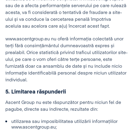
sau de a afecta performanțele serverului pe care rulează
acesta, va fi considerată o tentativă de fraudare a site-
ului și va conduce la cercetarea penală împotriva
aceluia sau acelora care a(u) încercat acest fapt.
www.ascentgroup.eu nu oferă informația colectată unor
terți fără consimțământul dumneavoastră expres și
prealabil. Orice statistică privind traficul utilizatorilor site-
ului, pe care o vom oferi către terțe persoane, este
furnizată doar ca ansamblu de date și nu include nicio
informație identificabilă personal despre niciun utilizator
individual.
5. Limitarea răspunderii
Ascent Group nu este răspunzător pentru niciun fel de
pagube, directe sau indirecte, rezultate din:
utilizarea sau imposibilitatea utilizării informațiilor
www.ascentgroup.eu;