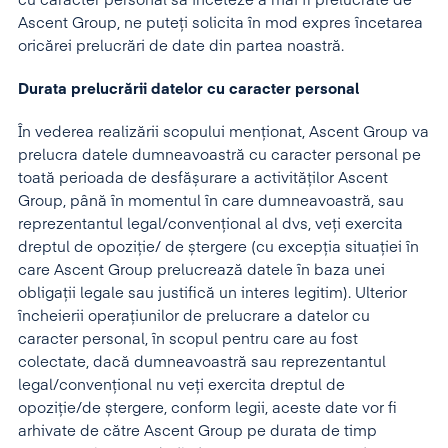
cu caracter personal să înceteze a mai fi prelucrate de
Ascent Group, ne puteți solicita în mod expres încetarea
oricărei prelucrări de date din partea noastră.
Durata prelucrării datelor cu caracter personal
În vederea realizării scopului menţionat, Ascent Group va
prelucra datele dumneavoastră cu caracter personal pe
toată perioada de desfășurare a activităților Ascent
Group, până în momentul în care dumneavoastră, sau
reprezentantul legal/convențional al dvs, veți exercita
dreptul de opoziţie/ de ștergere (cu excepția situației în
care Ascent Group prelucrează datele în baza unei
obligații legale sau justifică un interes legitim). Ulterior
încheierii operaţiunilor de prelucrare a datelor cu
caracter personal, în scopul pentru care au fost
colectate, dacă dumneavoastră sau reprezentantul
legal/convențional nu veți exercita dreptul de
opoziţie/de ștergere, conform legii, aceste date vor fi
arhivate de către Ascent Group pe durata de timp