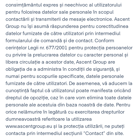
consimțământul expres și neechivoc al utilizatorului
pentru folosirea datelor sale personale în scopul
contactării și transmiterii de mesaje electronice. Ascent
Group nu își asumă răspunderea pentru corectitudinea
datelor furnizate de către utilizatori prin intermediul
formularului de comandă și de contact. Conform
cerințelor Legii nr. 677/2001 pentru protecția persoanelor
cu privire la prelucrarea datelor cu caracter personal și
libera circulație a acestor date, Ascent Group are
obligația de a administra în condiții de siguranță, și
numai pentru scopurile specificate, datele personale
furnizate de către utilizatori. De asemenea, vă aducem la
cunoștință faptul că utilizatorul poate manifesta oricând
dreptul de opoziție, caz în care vom elimina toate datele
personale ale acestuia din baza noastră de date. Pentru
orice nelămurire în legătură cu exercitarea drepturilor
dumneavoastră referitoare la utilizarea
www.ascentgroup.eu și la protecția utilizării, ne puteți
contacta prin intermediul secțiunii “Contact” din site.