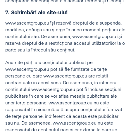
acceptarea necondiționată a acestor Termeni și Condiții.
7. Schimbări ale site-ului
www.ascentgroup.eu își rezervă dreptul de a suspenda,
modifica, adăuga sau șterge în orice moment porțiuni ale
conținutului său. De asemenea, www.ascentgroup.eu își
rezervă dreptul de a restricționa accesul utilizatorilor la o
parte sau la întregul său conținut.
Anumite părți ale conținutului publicat pe
www.ascentgroup.eu pot să fie furnizate de terțe
persoane cu care www.ascentgroup.eu are relații
contractuale în acest sens. De asemenea, în interiorul
conținutului www.ascentgroup.eu pot fi incluse secțiuni
publicitare în care se vor afișa mesaje publicitare ale
unor terțe persoane. www.ascentgroup.eu nu este
responsabil în nicio măsură asupra conținutului furnizat
de terțe persoane, indiferent că acesta este publicitar
sau nu. De asemenea, www.ascentgroup.eu nu este
responsabil de conținutul paginilor externe la care se