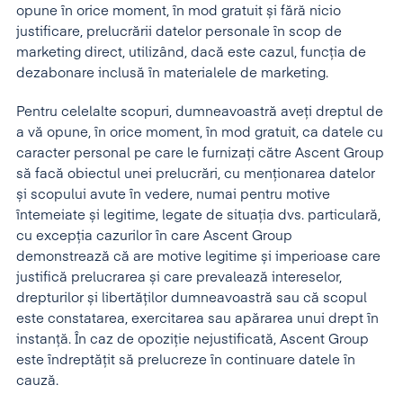
opune în orice moment, în mod gratuit și fără nicio
justificare, prelucrării datelor personale în scop de
marketing direct, utilizând, dacă este cazul, funcția de
dezabonare inclusă în materialele de marketing.
Pentru celelalte scopuri, dumneavoastră aveți dreptul de
a vă opune, în orice moment, în mod gratuit, ca datele cu
caracter personal pe care le furnizați către Ascent Group
să facă obiectul unei prelucrări, cu menționarea datelor
și scopului avute în vedere, numai pentru motive
întemeiate și legitime, legate de situația dvs. particulară,
cu excepția cazurilor în care Ascent Group
demonstrează că are motive legitime și imperioase care
justifică prelucrarea și care prevalează intereselor,
drepturilor și libertăților dumneavoastră sau că scopul
este constatarea, exercitarea sau apărarea unui drept în
instanță. În caz de opoziție nejustificată, Ascent Group
este îndreptățit să prelucreze în continuare datele în
cauză.