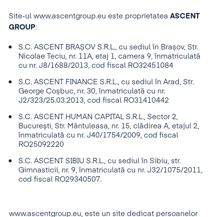
Site-ul www.ascentgroup.eu este proprietatea
ASCENT
GROUP
:
S.C. ASCENT BRAȘOV S.R.L., cu sediul în Brașov, Str.
Nicolae Teciu, nr. 11A, etaj 1, camera 9, înmatriculată
cu nr. J8/1688/2013, cod fiscal RO32451084
S.C. ASCENT FINANCE S.R.L., cu sediul în Arad, Str.
George Coșbuc, nr. 30, înmatriculată cu nr.
J2/323/25.03.2013, cod fiscal RO31410442
S.C. ASCENT HUMAN CAPITAL S.R.L., Sector 2,
București, Str. Mântuleasa, nr. 15, clădirea A, etajul 2,
înmatriculată cu nr. J40/1754/2009, cod fiscal
RO25092220
S.C. ASCENT SIBIU S.R.L., cu sediul în Sibiu, str.
Gimnasticii, nr. 9, înmatriculată cu nr. J32/1075/2011,
cod fiscal RO29340507.
www.ascentgroup.eu, este un site dedicat persoanelor