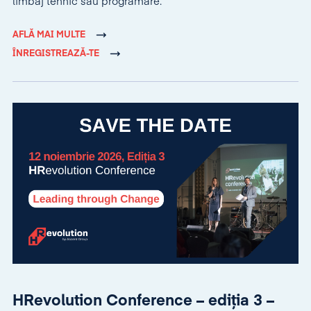
limbaj tehnic sau programare.
AFLĂ MAI MULTE
ÎNREGISTREAZĂ-TE
HRevolution Conference – ediția 3 –