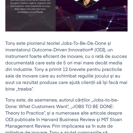
Tony este pionierul teoriei Jobs-To-Be-De-Done și
inventatorul Outcome-Driven Innovation® (ODI), un
instrument foarte eficient de inovare, cu o rată de succes
documentată care este de 5 ori mai mare decât media
din industrie. Tony a primit 12 brevete pentru practicile
sale de inovare care au schimbat regulile jocului și au
avut ca rezultat produse care ajută clienții să își facă mai
bine „treaba”.
Tony este, de asemenea, autorul cărților „Jobs-to-be-
Done: What Customers Want”, „JOBS TO BE DONE:
Theory to Practice”, și a numeroase alte articole despre
ODI publicate în Harvard Business Review și MIT Sloan
Management Review. Prin implicarea sa în sute de
inițiative de inovare, Tony a ajutat companiile să