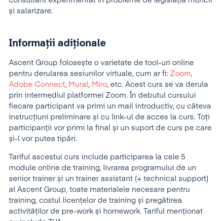
consultant experimentat în probleme de legislația muncii
și salarizare.
Informații adiționale
Ascent Group folosește o varietate de tool-uri online
pentru derularea sesiunilor virtuale, cum ar fi:
Zoom
,
Adobe Connect
,
Mural
,
Miro
, etc. Acest curs se va derula
prin intermediul platformei Zoom. În debutul cursului
fiecare participant va primi un mail introductiv, cu câteva
instrucțiuni preliminare și cu link-ul de acces la curs. Toți
participanții vor primi la final și un suport de curs pe care
și-l vor putea tipări.
Tariful ascestui curs include participarea la cele 5
module online de training, livrarea programului de un
senior trainer și un trainer assistant (+ technical support)
al Ascent Group, toate materialele necesare pentru
training, costul licențelor de training și pregătirea
activităților de pre-work și homework. Tariful menţionat