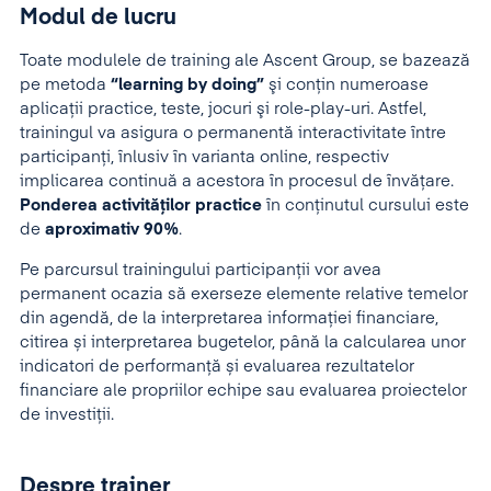
Modul de lucru
Toate modulele de training ale Ascent Group, se bazează
pe metoda
“learning by doing”
şi conţin numeroase
aplicaţii practice, teste, jocuri şi role-play-uri. Astfel,
trainingul va asigura o permanentă interactivitate între
participanţi, înlusiv în varianta online, respectiv
implicarea continuă a acestora în procesul de învăţare.
Ponderea activităţilor practice
în conţinutul cursului este
de
aproximativ 90%
.
Pe parcursul trainingului participanții vor avea
permanent ocazia să exerseze elemente relative temelor
din agendă, de la interpretarea informației financiare,
citirea și interpretarea bugetelor, până la calcularea unor
indicatori de performanță și evaluarea rezultatelor
financiare ale propriilor echipe sau evaluarea proiectelor
de investiții.
Despre trainer