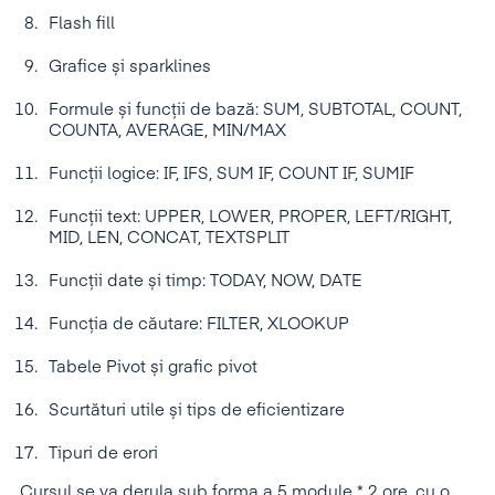
Flash fill
Grafice și sparklines
Formule și funcții de bază: SUM, SUBTOTAL, COUNT,
COUNTA, AVERAGE, MIN/MAX
Funcții logice: IF, IFS, SUM IF, COUNT IF, SUMIF
Funcții text: UPPER, LOWER, PROPER, LEFT/RIGHT,
MID, LEN, CONCAT, TEXTSPLIT
Funcții date și timp: TODAY, NOW, DATE
Funcția de căutare: FILTER, XLOOKUP
Tabele Pivot și grafic pivot
Scurtături utile și tips de eficientizare
Tipuri de erori
Cursul se va derula sub forma a 5 module * 2 ore, cu o