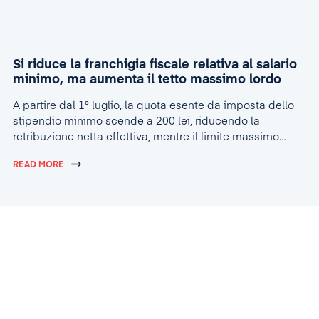
Si riduce la franchigia fiscale relativa al salario
minimo, ma aumenta il tetto massimo lordo
A partire dal 1° luglio, la quota esente da imposta dello
stipendio minimo scende a 200 lei, riducendo la
retribuzione netta effettiva, mentre il limite massimo
lordo per la concessione dell’agevolazione sale a 4.600
READ MORE
lei.