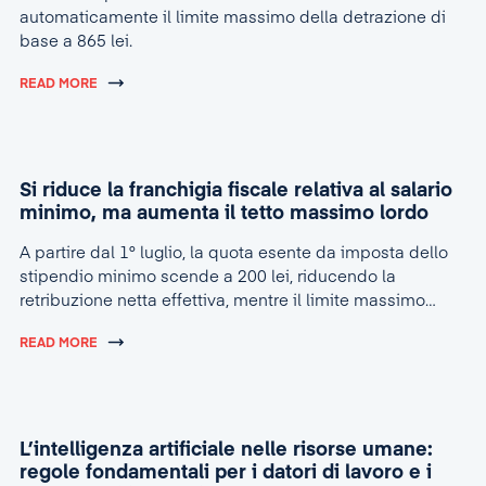
automaticamente il limite massimo della detrazione di
base a 865 lei.
READ MORE
Si riduce la franchigia fiscale relativa al salario
minimo, ma aumenta il tetto massimo lordo
A partire dal 1° luglio, la quota esente da imposta dello
stipendio minimo scende a 200 lei, riducendo la
retribuzione netta effettiva, mentre il limite massimo
lordo per la concessione dell’agevolazione sale a 4.600
READ MORE
lei.
L’intelligenza artificiale nelle risorse umane:
regole fondamentali per i datori di lavoro e i