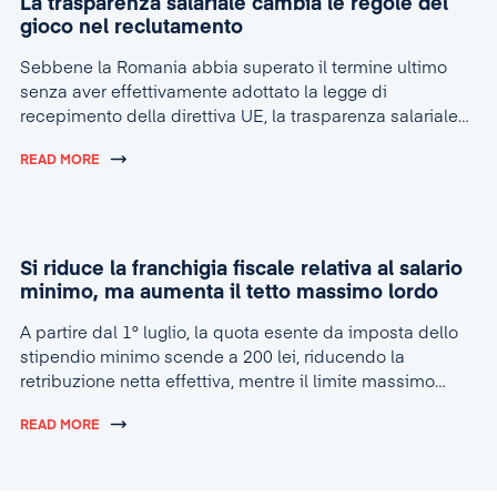
La trasparenza salariale cambia le regole del
gioco nel reclutamento
Sebbene la Romania abbia superato il termine ultimo
senza aver effettivamente adottato la legge di
recepimento della direttiva UE, la trasparenza salariale
sta rapidamente diventando la nuova realtà nel settore
READ MORE
delle risorse umane.
Si riduce la franchigia fiscale relativa al salario
minimo, ma aumenta il tetto massimo lordo
A partire dal 1° luglio, la quota esente da imposta dello
stipendio minimo scende a 200 lei, riducendo la
retribuzione netta effettiva, mentre il limite massimo
lordo per la concessione dell’agevolazione sale a 4.600
READ MORE
lei.