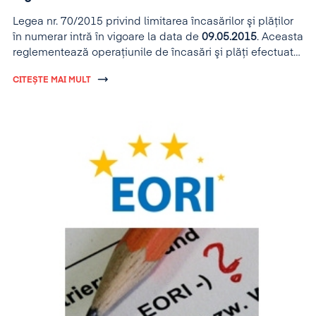
Legea nr. 70/2015 privind limitarea încasărilor şi plăţilor
în numerar intră în vigoare la data de
09.05.2015
. Aceasta
reglementează operaţiunile de încasări şi plăţi efectuate
de persoane juridice, PFA-uri, intreprinderi familiale, liber
CITEȘTE MAI MULT
profesionişti, persoane fizice care desfaşoară activităţi în
mod independent, asocieri şi alte entităţi cu sau fără
personalitate juridică de la şi către oricare dintre aceste
categorii denumite entităţi. Operaţiunile mai sus
menţionate se vor efectua doar prin instrumente de plată
fără numerar, cu următoarele
excepţii
: