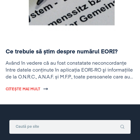
Ce trebuie să știm despre numărul EORI?
Având în vedere că au fost constatate neconcordanţe
între datele conţinute în aplicaţia EORI-RO şi informaţiile
de la O.N.R.C., A.N.A.F. și M.F.P., toate persoanele care au
fost înregistrate cu număr EORI au obligaţia să-şi
CITEȘTE MAI MULT
actualizeze, dacă este cazul, datele cuprinse în cererea
de atribuire a numărului EORI. Actualizarea datelor se
efectuează potrivit prevederilor art. 18 din Ordinul
Vicepreşedintelui A.N.A.F. Nr. 1554/2009.