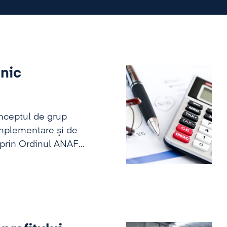
unic
onceptul de grup
 implementare şi de
ă prin Ordinul ANAF