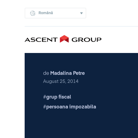
Română
de
Madalina Petre
August 25, 2014
grup fiscal
persoana impozabila