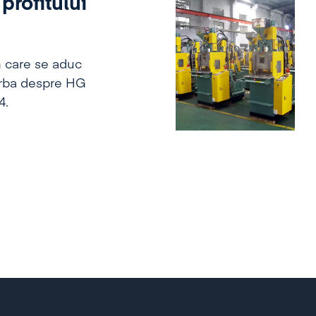
profitului
n care se aduc
vorba despre HG
4.