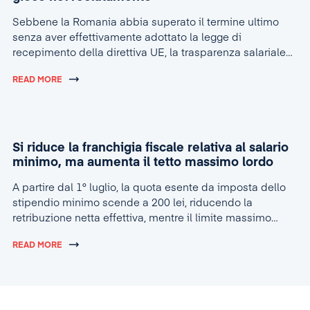
Sebbene la Romania abbia superato il termine ultimo
senza aver effettivamente adottato la legge di
recepimento della direttiva UE, la trasparenza salariale
sta rapidamente diventando la nuova realtà nel settore
READ MORE
delle risorse umane.
Si riduce la franchigia fiscale relativa al salario
minimo, ma aumenta il tetto massimo lordo
A partire dal 1° luglio, la quota esente da imposta dello
stipendio minimo scende a 200 lei, riducendo la
retribuzione netta effettiva, mentre il limite massimo
lordo per la concessione dell’agevolazione sale a 4.600
READ MORE
lei.