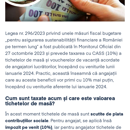
Legea nr. 296/2023 privind unele măsuri fiscal bugetare
„pentru asigurarea sustenabilității financiare a României
pe termen lung” a fost publicată în Monitorul Oficial din
27 octombrie 2023 și prevede taxarea cu CASS (10%) a
tichetelor de masă și voucherelor de vacanță acordate
de angajatori lucrătorilor, începând cu veniturile lunii
ianuarie 2024. Practic, această înseamnă că angajații
care au aceste beneficii vor primi cu 10% mai puțin,
începând cu veniturile aferente lui ianuarie 2024.
Cum sunt taxate acum și care este valoarea
tichetelor de masă?
În acest moment tichetele de masă sunt
scutite de plata
contribuțiilor sociale
. Pentru angajat, se aplică însă
impozit pe venit (10%)
, iar pentru angajator tichetele de