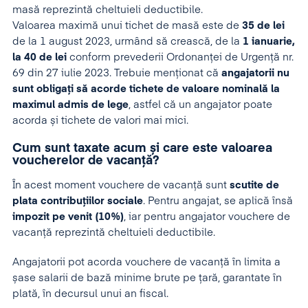
masă reprezintă cheltuieli deductibile.
Valoarea maximă unui tichet de masă este de
35 de lei
de la 1 august 2023, urmând să crească, de la
1 ianuarie,
la 40 de lei
conform prevederii Ordonanței de Urgență nr.
69 din 27 iulie 2023. Trebuie menționat că
angajatorii nu
sunt obligați să acorde tichete de valoare nominală la
maximul admis de lege
, astfel că un angajator poate
acorda și tichete de valori mai mici.
Cum sunt taxate acum și care este valoarea
voucherelor de vacanță?
În acest moment vouchere de vacanță sunt
scutite de
plata contribuțiilor sociale
. Pentru angajat, se aplică însă
impozit pe venit (10%)
, iar pentru angajator vouchere de
vacanță reprezintă cheltuieli deductibile.
Angajatorii pot acorda vouchere de vacanță în limita a
șase salarii de bază minime brute pe țară, garantate în
plată, în decursul unui an fiscal.