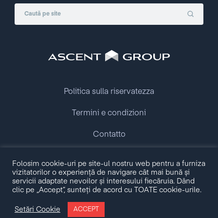
Politica sulla riservatezza
Termini e condizioni
Contatto
Folosim cookie-uri pe site-ul nostru web pentru a furniza
Copyright © 2009 - 2026 Ascent Group.
vizitatorilor o experiență de navigare cât mai bună și
All rights reserved.
servicii adaptate nevoilor și interesului fiecăruia. Dând
clic pe „Accept”, sunteți de acord cu TOATE cookie-urile.
Made with love by
Setări Cookie
ACCEPT