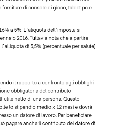
ti di edifici e terreni (misura esclusa nel
le forniture di console di gioco, tablet pc e
 16% a 5%. L`aliquota dell`imposta si
ennaio 2016. Tuttavia nota che a partire
alliquota di 5,5% (percentuale per salute)
acendo il rapporto a confronto agli obblighi
one obbligatoria del contributo
l`utile netto di una persona.
Questo
lte lo stipendio medio x 12 mesi e dovrà
resso un datore di lavoro. Per beneficiare
ò pagare anche il contributo del datore di