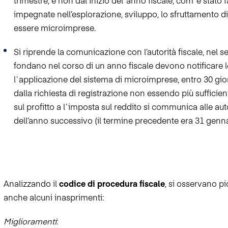
trimestre, e non dal inizio del`anno fiscale, com`è stato f
impegnate nell’esplorazione, sviluppo, lo sfruttamento d
essere microimprese.
Si riprende la comunicazione con l’autorità fiscale, nel 
fondano nel corso di un anno fiscale devono notificare l
l`applicazione del sistema di microimprese, entro 30 gio
dalla richiesta di registrazione non essendo più suffici
sul profitto a l`imposta sul reddito si communica alle aut
dell’anno successivo (il termine precedente era 31 genna
Analizzando il
codice di procedura fiscale
, si osservano pi
anche alcuni inasprimenti:
Miglioramenti
: