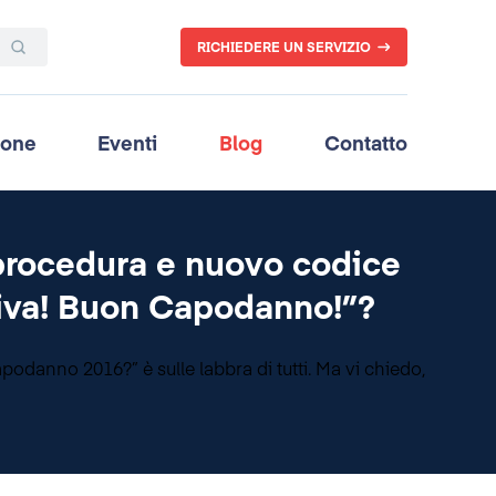
RICHIEDERE UN SERVIZIO
ione
Eventi
Blog
Contatto
procedura e nuovo codice
 viva! Buon Capodanno!”?
odanno 2016?” è sulle labbra di tutti. Ma vi chiedo,