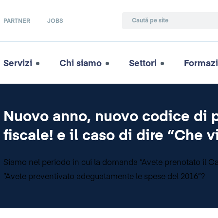
PARTNER
JOBS
Servizi
Chi siamo
Settori
Formaz
Nuovo anno, nuovo codice di 
fiscale! e il caso di dire “Che
Siamo nel periodo in cui la domanda “Avete prenotato il Cap
“Avete preventivato adeguatamente le spese del 2016”?