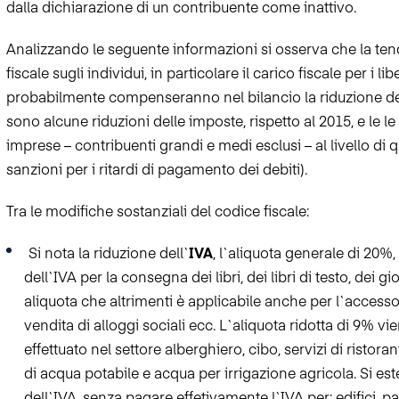
dalla dichiarazione di un contribuente come inattivo.
Analizzando le seguente informazioni si osserva che la ten
fiscale sugli individui, in particolare il carico fiscale per i li
probabilmente compenseranno nel bilancio la riduzione dell
sono alcune riduzioni delle imposte, rispetto al 2015, e le le
imprese – contribuenti grandi e medi esclusi – al livello di qu
sanzioni per i ritardi di pagamento dei debiti).
Tra le modifiche sostanziali del codice fiscale:
Si nota la riduzione dell`
IVA
, l`aliquota generale di 2
dell`IVA per la consegna dei libri, dei libri di testo, dei gio
aliquota che altrimenti
è applicabile anche per l`accesso 
vendita di alloggi sociali ecc. L`aliquota ridotta di 9% 
effettuato nel settore alberghiero, cibo, servizi di ristoran
di acqua potabile e acqua per irrigazione agricola. Si e