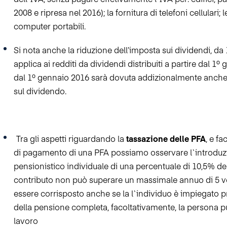
dell`IVA, senza pagare effetivamente l`IVA per: edifici, par
2008 e ripresa nel 2016); la fornitura di telefoni cellulari; 
computer portabili.
Si nota anche la riduzione
dell’imposta sui dividendi, da
applica ai redditi da dividendi distribuiti a partire dal
1º
g
dal
1º
gennaio 2016 sarà dovuta addizionalmente anche l`
sul dividendo.
Tra gli aspetti riguardando la
tassazione delle PFA
, e f
di pagamento di una PFA possiamo osservare l`introduzi
pensionistico individuale di una percentuale di 10,5% del
contributo non può superare un massimale annuo di 5 vo
essere corrisposto anche se la l`individuo è impiegato p
della pensione completa, facoltativamente, la persona pu
lavoro