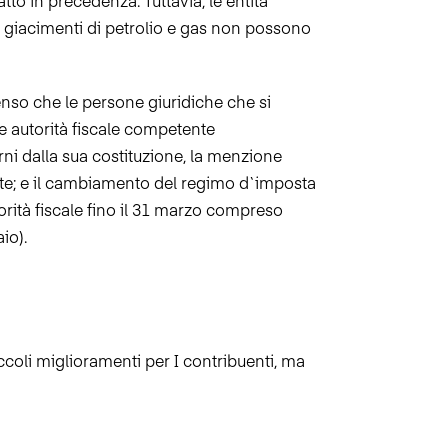
atto in precedenza. Tuttavia, le entità
i giacimenti di petrolio e gas non possono
senso che le persone giuridiche che si
e autorità fiscale competente
rni dalla sua costituzione, la menzione
ente; e il cambiamento del regimo d`imposta
orità fiscale fino il 31 marzo compreso
io).
ccoli miglioramenti per I contribuenti, ma