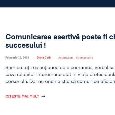
Comunicarea asertivă poate fi c
succesului !
Februarie 17, 2016
Diana Calb
asertivitate
Comunicare
Știm cu toții că acţiunea de a comunica, verbal sa
baza relaţiilor interumane atât în viaţa profesioanlă
personală. Dar nu oricine ştie să comunice eficient
făcute în domeniul comunicării ne-am demonstrat
dusă la rang de „artă”, iar dacă este caracterizată d
CITEȘTE MAI MULT
poate facilita, iar uneori asigura atingerea succesu
profesional.