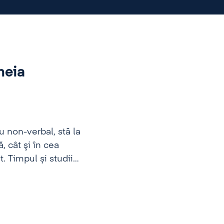
heia
u non-verbal, stă la
, cât şi în cea
. Timpul și studii
 că aceasta poate fi
e eficienţă, ne
lui în plan