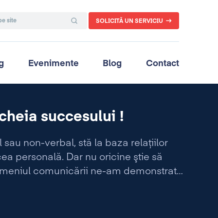
SOLICITĂ UN SERVICIU
g
Evenimente
Blog
Contact
cheia succesului !
sau non-verbal, stă la baza relaţiilor
 cea personală. Dar nu oricine ştie să
 domeniul comunicării ne-am demonstrat
dacă este caracterizată de eficienţă, ne
esului în plan profesional.