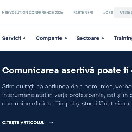
HREVOLUTION CONFERENCE 2026
PARTENERI
JOBS
Servicii
Companie
Sectoare
Trainin
Comunicarea asertivă poate fi 
Știm cu toții că acţiunea de a comunica, verbal 
interumane atât în viaţa profesioanlă, cât şi în
comunice eficient. Timpul și studii făcute în
că aceasta poate fi dusă la rang de „artă”, iar 
poate facilita, iar uneori asigura atingerea succ
CITEȘTE ARTICOLUL