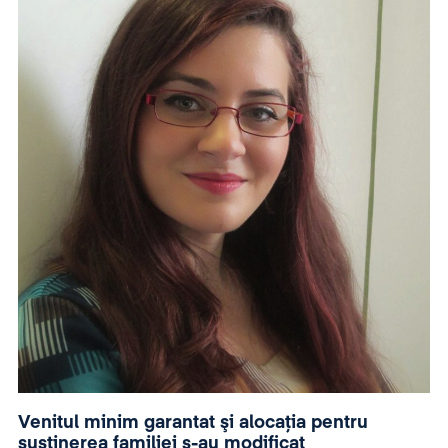
Venitul minim garantat şi alocaţia pentru
susţinerea familiei s-au modificat