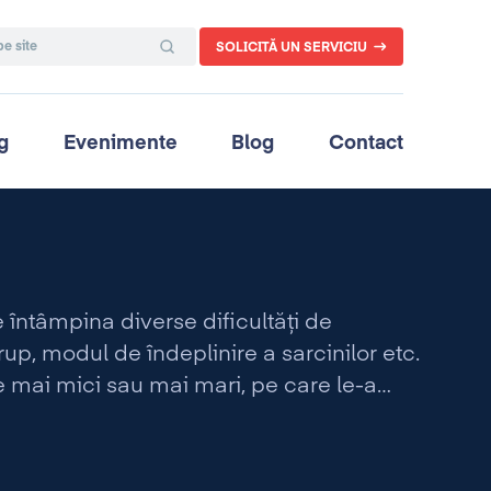
SOLICITĂ UN SERVICIU
g
Evenimente
Blog
Contact
 înt
â
mpina diverse dificultăţi de
p, modul de îndeplinire a sarcinilor etc.
e mai mici sau mai mari, pe care le-a
l de problemă trebuie sa acordăm