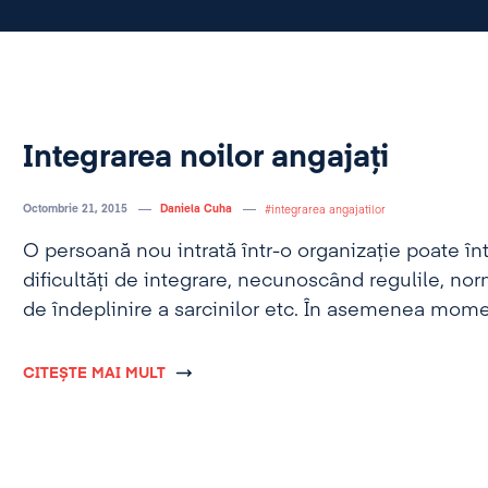
Integrarea noilor angajați
Octombrie 21, 2015
Daniela Cuha
integrarea angajatilor
O persoană nou intrată într-o organizaţie poate în
dificultăţi de integrare, necunoscând regulile, n
de îndeplinire a sarcinilor etc. În asemenea mome
obstacole mai mici sau mai mari, pe care le-a pre
putem rezolva o astfel de problemă trebuie sa a
CITEȘTE MAI MULT
procesului de integrare.