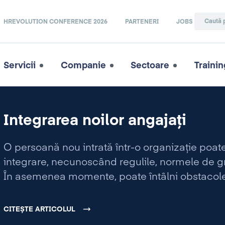
HREVOLUTION CONFERENCE 2026
PARTENERI
JOBS
Servicii
Companie
Sectoare
Trainin
Integrarea noilor angajați
O persoană nou intrată într-o organizaţie poate
integrare, necunoscând regulile, normele de gru
În asemenea momente, poate înt
â
lni obstacol
prevăzut sau nu. Ca să putem rezolva o astfe
importanţă procesului de integrare.
CITEȘTE ARTICOLUL