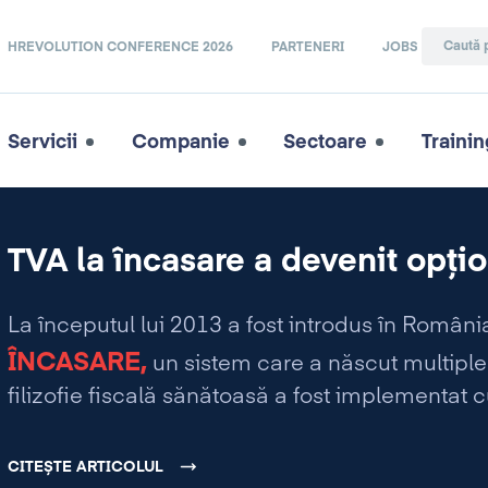
HREVOLUTION CONFERENCE 2026
PARTENERI
JOBS
Servicii
Companie
Sectoare
Trainin
TVA la încasare a devenit opțio
La începutul lui 2013 a fost introdus în Români
ÎNCASARE,
un sistem care a născut multiple 
filizofie fiscală sănătoasă a fost implementat 
CITEȘTE ARTICOLUL