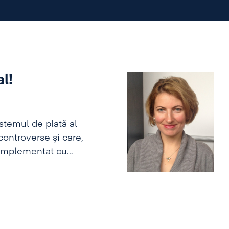
l!
stemul de plată al
ontroverse și care,
t implementat cu