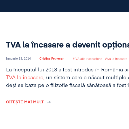
TVA la încasare a devenit opționa
Ianuarie 13, 2014
Cristina Felnecan
IVA alla riscossione
tva la incasare
La începutul lui 2013 a fost introdus în România si
TVA la încasare,
un sistem care a născut multiple c
deși se baza pe o filizofie fiscală sănătoasă a fos
multiple lacune.
CITEȘTE MAI MULT