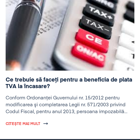
Ce trebuie să faceți pentru a beneficia de plata
TVA la încasare?
Conform Ordonanţei Guvernului nr. 15/2012 pentru
modificarea şi completarea Legii nr. 571/2003 privind
Codul Fiscal, pentru anul 2013, persoana impozabilă
care are sediul activităţii economice în România şi a
CITEȘTE MAI MULT
cărei
cifră de afaceri în perioada 1 octombrie 2011 – 30
septembrie 2012
inclusiv nu depăşeşte
plafonul de
2.250.000 lei
poate aplica sistemul TVA la încasare