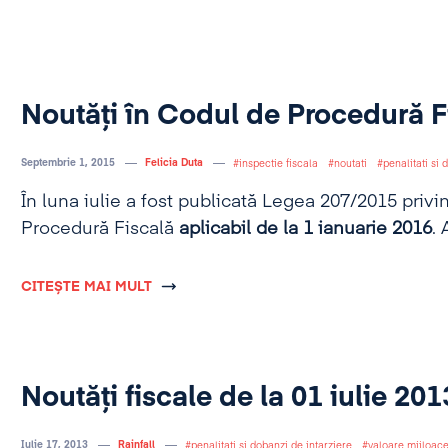
Noutăți în Codul de Procedură F
Septembrie 1, 2015
Felicia Duta
inspectie fiscala
noutati
penalitati si 
În luna iulie a fost publicată Legea 207/2015 priv
Procedură Fiscală
aplicabil de la 1 ianuarie 2016
. 
CITEȘTE MAI MULT
Noutăți fiscale de la 01 iulie 201
Iulie 17, 2013
Rainfall
penalitati si dobanzi de intarziere
valoare mijloace