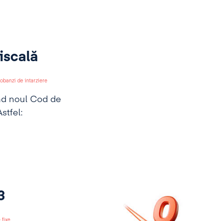
iscală
dobanzi de intarziere
ind noul Cod de
Astfel:
3
 fixe