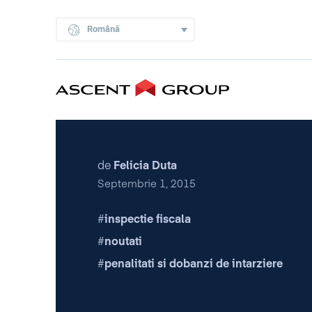
Română
de
Felicia Duta
Septembrie 1, 2015
inspectie fiscala
noutati
penalitati si dobanzi de intarziere