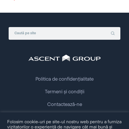
vor fi aplicabile în toate statele membre ale Uniunii
Europene începând cu data de
25 mai 2018
.
Politica de confidențialitate
Termeni și condiții
Contactează-ne
Copyright © 2009 - 2026 Ascent Group.
Folosim cookie-uri pe site-ul nostru web pentru a furniza
All rights reserved.
vizitatorilor o experiență de navigare cât mai bună și