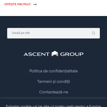
de vacanţă, în perioada 6-9 aprilie 2018
.
CITEȘTE MAI MULT
Politica de confidențialitate
Termeni și condiții
Contactează-ne
Folosim cookie-uri pe site-ul nostru web pentru a furniza
Copyright © 2009 - 2026 Ascent Group.