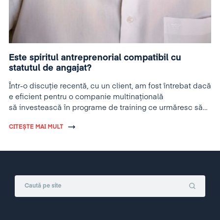
Este spiritul antreprenorial compatibil cu
statutul de angajat?
Într-o discuție recentă, cu un client, am fost întrebat dacă
e eficient pentru o companie multinațională
să investească în programe de training ce urmăresc să
dezvolte o atitudine antreprenorială a angajaților. Clientul
CITEȘTE MAI MULT
mă întreba dacă nu cumva e un risc și de ce nu ar fi
suficient să consolideze, prin training, motivația
angajaților.