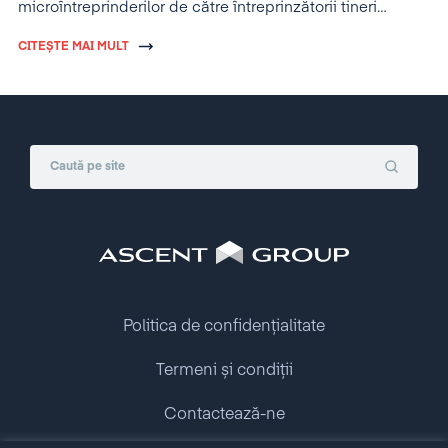
microîntreprinderilor de către întreprinzătorii tineri
prevede următoarele facilităţi pentru întreprinzătorul
CITEȘTE MAI MULT
debutant:
Politica de confidențialitate
Termeni și condiții
Contactează-ne