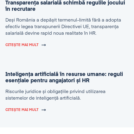
Transparența salarială schimbă regulile jocului
în recrutare
Deși România a depășit termenul-limită fără a adopta
efectiv legea transpunerii Directivei UE, transparența
salarială devine rapid noua realitate în HR.
CITEȘTE MAI MULT
Inteligența artificială în resurse umane: reguli
esențiale pentru angajatori și HR
Riscurile juridice și obligațiile privind utilizarea
sistemelor de inteligență artificială.
CITEȘTE MAI MULT