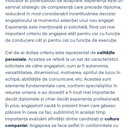
indicator al potențialului de adaptare, experiența este un
semnal strategic de competență care precede diploma,
reducând în mod considerabil incertitudinea deciziei
angajatorului la momentul selecției unui nou angajat.
Experiența este menționată și solicitată, fiind cel mai
important criteriu de angajare atât pentru cei cu funcție
de conducere cât și pentru cei cu funcție de execuție.
Cel de-al doilea criteriu este reprezentat de
calitățile
personale
. Acestea se referă la un set de caracteristici
solicitate de către angajatori, cum ar fi autonomia,
versatilitatea, dinamismul, motivarea, spiritul de lucru în
echipă, abilitățile de comunicare, etc. Acestea sunt
elemente fundamentale care, conform specialiștilor în
resurse umane, s-au dovedit a fi mult mai importante
decât diplomele și chiar decât experiența profesională.
În plus, angajatorii caută în prezent tineri care găsesc
plăcere în ceea ce fac, subliniind în același timp
importanța evaluării afinității dintre candidați și
cultura
companiei
. Angajarea se face astfel în conformitate cu